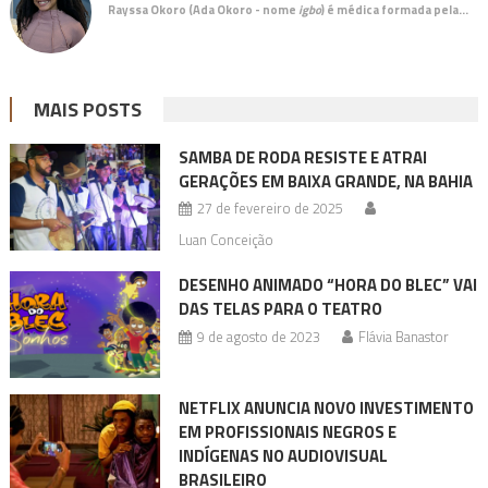
Rayssa Okoro (Ada Okoro - nome
igbo
) é
médica
formada pela…
MAIS POSTS
SAMBA DE RODA RESISTE E ATRAI
GERAÇÕES EM BAIXA GRANDE, NA BAHIA
27 de fevereiro de 2025
Luan Conceição
DESENHO ANIMADO “HORA DO BLEC” VAI
DAS TELAS PARA O TEATRO
9 de agosto de 2023
Flávia Banastor
NETFLIX ANUNCIA NOVO INVESTIMENTO
EM PROFISSIONAIS NEGROS E
INDÍGENAS NO AUDIOVISUAL
BRASILEIRO