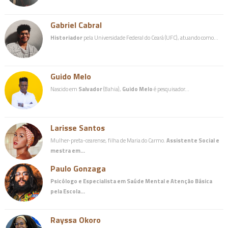
Gabriel Cabral
Historiador
pela Universidade Federal do Ceará (UFC), atuando como…
Guido Melo
Nascido em
Salvador
(Bahia),
Guido Melo
é pesquisador…
Larisse Santos
Mulher-preta-cearense, filha de Maria do Carmo.
Assistente Social e
mestra em…
Paulo Gonzaga
Psicólogo e Especialista em Saúde Mental e Atenção Básica
pela Escola…
Rayssa Okoro