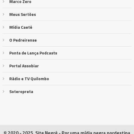
Marco Zero
Meus Sertões
Mídia Caeté
O Pedreirense
Ponta de Lança Podcasts
Portal Assobiar
Rádio e TV Quilombo
Soteropreta
© 2020 - 2025, Site Negrê - Por uma mídia negra nordestina