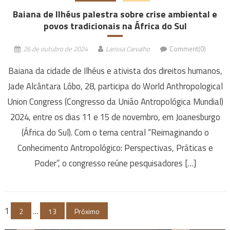
Baiana de Ilhéus palestra sobre crise ambiental e
povos tradicionais na África do Sul
26 de outubro de 2024
Larissa Carvalho
Comment(0)
Baiana da cidade de Ilhéus e ativista dos direitos humanos,
Jade Alcântara Lôbo, 28, participa do World Anthropological
Union Congress (Congresso da União Antropológica Mundial)
2024, entre os dias 11 e 15 de novembro, em Joanesburgo
(África do Sul). Com o tema central “Reimaginando o
Conhecimento Antropológico: Perspectivas, Práticas e
Poder”, o congresso reúne pesquisadores […]
Navegação
1
…
2
13
Próximo