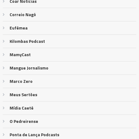
Coar Notícias
Correio Nagô
Eufêmea
Kilombas Podcast
MamyCast
Mangue Jornalismo
Marco Zero
Meus Sertões
Mídia Caeté
O Pedreirense
Ponta de Lança Podcasts