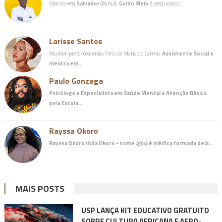
Nascido em
Salvador
(Bahia),
Guido Melo
é pesquisador…
Larisse Santos
Mulher-preta-cearense, filha de Maria do Carmo.
Assistente Social e
mestra em…
Paulo Gonzaga
Psicólogo e Especialista em Saúde Mental e Atenção Básica
pela Escola…
Rayssa Okoro
Rayssa Okoro (Ada Okoro - nome
igbo
) é
médica
formada pela…
MAIS POSTS
USP LANÇA KIT EDUCATIVO GRATUITO
SOBRE CULTURA AFRICANA E AFRO-