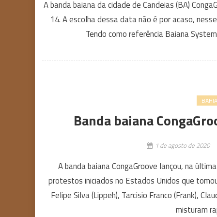
A banda baiana da cidade de Candeias (BA) CongaG
14. A escolha dessa data não é por acaso, nesse
Tendo como referência Baiana System,
BAHI
Banda baiana CongaGroo
1 de agosto de 2020
A banda baiana CongaGroove lançou, na última q
protestos iniciados no Estados Unidos que tomou
Felipe Silva (Lippeh), Tarcisio Franco (Frank), C
misturam rap