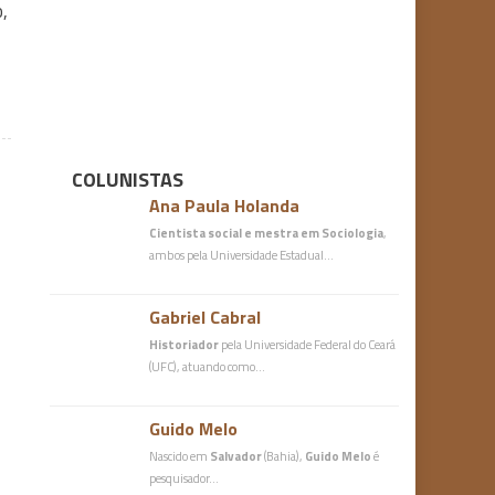
,
COLUNISTAS
Ana Paula Holanda
Cientista social e mestra em Sociologia
,
ambos pela Universidade Estadual…
Gabriel Cabral
Historiador
pela Universidade Federal do Ceará
(UFC), atuando como…
Guido Melo
Nascido em
Salvador
(Bahia),
Guido Melo
é
pesquisador…