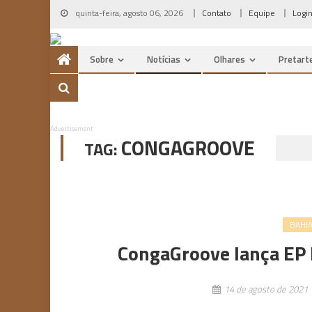
Skip
quinta-feira, agosto 06, 2026
Contato
Equipe
Logi
to
content
Sobre
Notícias
Olhares
Pretart
Advertisement
CONGAGROOVE
TAG:
BAHI
CongaGroove lança EP
14 de agosto de 2021