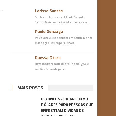
Larisse Santos
Mulher-preta-cearense, filha de Maria do
Carmo.
Assistente Social e mestra em…
Paulo Gonzaga
Psicólogo e Especialista em Saúde Mental
e Atenção Básica
pela Escola…
Rayssa Okoro
Rayssa Okoro (Ada Okoro - nome
igbo
) é
médica
formada pela…
MAIS POSTS
BEYONCÉ VAI DOAR 500 MIL
DÓLARES PARA PESSOAS QUE
ENFRENTAM DÍVIDAS DE