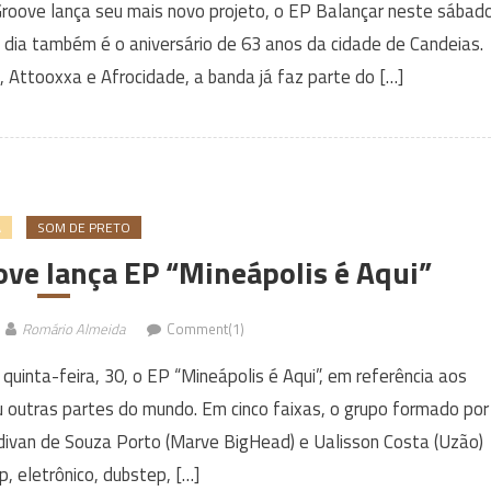
roove lança seu mais novo projeto, o EP Balançar neste sábado
 dia também é o aniversário de 63 anos da cidade de Candeias.
 Attooxxa e Afrocidade, a banda já faz parte do […]
A
SOM DE PRETO
ve lança EP “Mineápolis é Aqui”
Romário Almeida
Comment(1)
uinta-feira, 30, o EP “Mineápolis é Aqui”, em referência aos
 outras partes do mundo. Em cinco faixas, o grupo formado por
laudivan de Souza Porto (Marve BigHead) e Ualisson Costa (Uzão)
, eletrônico, dubstep, […]