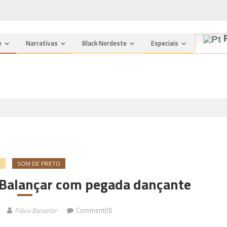
n
P
e
Narrativas
Black Nordeste
Especiais
A
SOM DE PRETO
 Balançar com pegada dançante
Flávia Banastor
Comment(0)