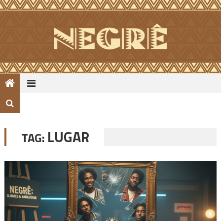
Skip
to
content
LUGAR
TAG: