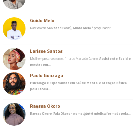
Guido Melo
Nascido em
Salvador
(Bahia),
Guido Melo
é pesquisador…
Larisse Santos
Mulher-preta-cearense, filha de Maria do Carmo.
Assistente Social e
mestra em…
Paulo Gonzaga
Psicólogo e Especialista em Saúde Mental e Atenção Básica
pela Escola…
Rayssa Okoro
Rayssa Okoro (Ada Okoro - nome
igbo
) é
médica
formada pela…