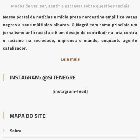
Modos de ver, ser, sentir e escrever sobre questões raciais
Nosso portal de notícias e mídia preta nordestina amplifica vozes
negras e seus múltiplos olhares. O Negrê tem como princípio um
jornalismo antirracista e é um desejo de contribuir na luta contra
o racismo na sociedade, imprensa e mundo, enquanto agente
catalisador.
Leia mais
INSTAGRAM: @SITENEGRE
[instagram-feed]
MAPA DO SITE
Sobre