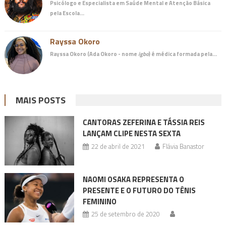
Psicólogo e Especialista em Saúde Mental e Atenção Básica
pela Escola…
Rayssa Okoro
Rayssa Okoro (Ada Okoro - nome
igbo
) é
médica
formada pela…
MAIS POSTS
CANTORAS ZEFERINA E TÁSSIA REIS
LANÇAM CLIPE NESTA SEXTA
22 de abril de 2021
Flávia Banastor
NAOMI OSAKA REPRESENTA O
PRESENTE E O FUTURO DO TÊNIS
FEMININO
25 de setembro de 2020