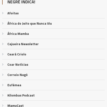
NEGRÊ INDICA!
Afoitas
África do Jeito que Nunca Viu
África Mamba
Cajueira Newsletter
Ceará Criolo
Coar Notícias
Correio Nagô
Eufêmea
Kilombas Podcast
MamyCast