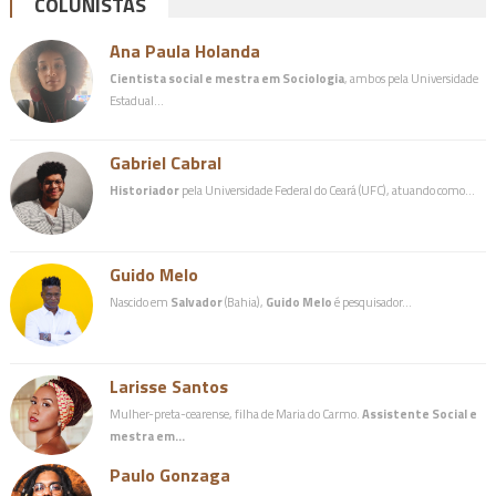
COLUNISTAS
Ana Paula Holanda
Cientista social e mestra em Sociologia
, ambos pela Universidade
Estadual…
Gabriel Cabral
Historiador
pela Universidade Federal do Ceará (UFC), atuando como…
Guido Melo
Nascido em
Salvador
(Bahia),
Guido Melo
é pesquisador…
Larisse Santos
Mulher-preta-cearense, filha de Maria do Carmo.
Assistente Social e
mestra em…
Paulo Gonzaga