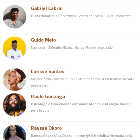
Gabriel Cabral
Historiador
pela Universidade Federal do Ceará (UFC), atuando como…
Guido Melo
Nascido em
Salvador
(Bahia),
Guido Melo
é pesquisador…
Larisse Santos
Mulher-preta-cearense, filha de Maria do Carmo.
Assistente Social e
mestra em…
Paulo Gonzaga
Psicólogo e Especialista em Saúde Mental e Atenção Básica
pela Escola…
Rayssa Okoro
Rayssa Okoro (Ada Okoro - nome
igbo
) é
médica
formada pela…