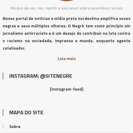
Modos de ver, ser, sentir e escrever sobre questões raciais
Nosso portal de notícias e mídia preta nordestina amplifica vozes
negras e seus múltiplos olhares. O Negrê tem como princípio um
jornalismo antirracista e é um desejo de contribuir na luta contra
o racismo na sociedade, imprensa e mundo, enquanto agente
catalisador.
Leia mais
INSTAGRAM: @SITENEGRE
[instagram-feed]
MAPA DO SITE
Sobre