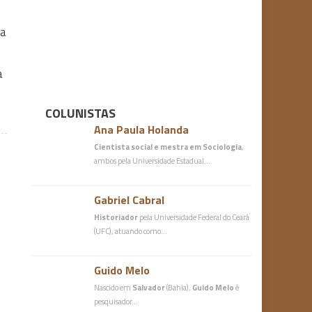
la
a
COLUNISTAS
Ana Paula Holanda
Cientista social e mestra em Sociologia
,
ambos pela Universidade Estadual…
Gabriel Cabral
Historiador
pela Universidade Federal do Ceará
(UFC), atuando como…
Guido Melo
Nascido em
Salvador
(Bahia),
Guido Melo
é
pesquisador…