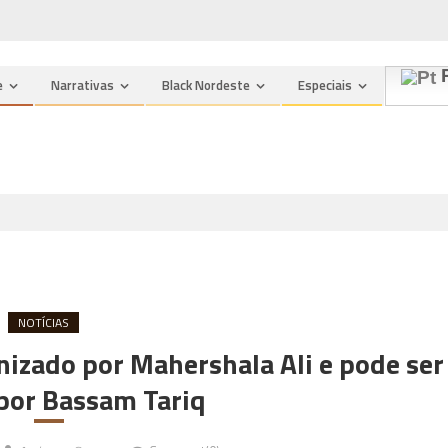
n
P
e
Narrativas
Black Nordeste
Especiais
NOTÍCIAS
nizado por Mahershala Ali e pode ser
 por Bassam Tariq