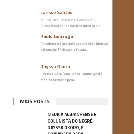
Larisse Santos
Mulher-preta-cearense, filha de Maria do
Carmo.
Assistente Social e mestra em…
Paulo Gonzaga
Psicólogo e Especialista em Saúde Mental
e Atenção Básica
pela Escola…
Rayssa Okoro
Rayssa Okoro (Ada Okoro - nome
igbo
) é
médica
formada pela…
MAIS POSTS
MÉDICA MARANHENSE E
COLUNISTA DO NEGRÊ,
RAYSSA OKORO, É