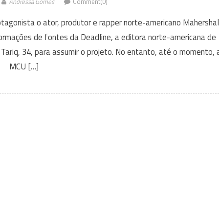
Andressa Gomes
Comment(0)
otagonista o ator, produtor e rapper norte-americano Mahersha
nformações de fontes da Deadline, a editora norte-americana de
Tariq, 34, para assumir o projeto. No entanto, até o momento, 
MCU […]