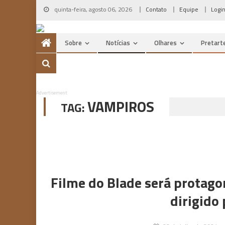
Skip
quinta-feira, agosto 06, 2026
Contato
Equipe
Logi
to
content
Sobre
Notícias
Olhares
Pretart
Advertisement
VAMPIROS
TAG:
Filme do Blade será protago
dirigido