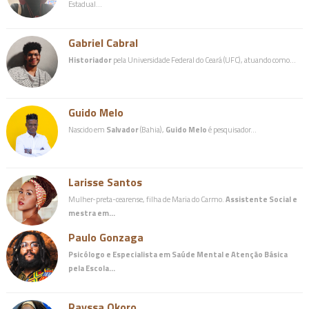
Estadual…
Gabriel Cabral
Historiador
pela Universidade Federal do Ceará (UFC), atuando como…
Guido Melo
Nascido em
Salvador
(Bahia),
Guido Melo
é pesquisador…
Larisse Santos
Mulher-preta-cearense, filha de Maria do Carmo.
Assistente Social e
mestra em…
Paulo Gonzaga
Psicólogo e Especialista em Saúde Mental e Atenção Básica
pela Escola…
Rayssa Okoro