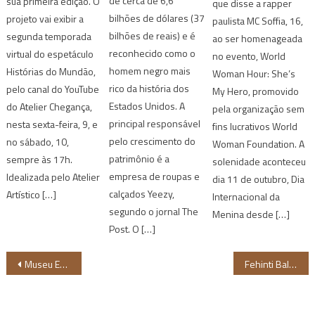
de cerca de 6,6
sua primeira edição. O
que disse a rapper
bilhões de dólares (37
projeto vai exibir a
paulista MC Soffia, 16,
bilhões de reais) e é
segunda temporada
ao ser homenageada
reconhecido como o
virtual do espetáculo
no evento, World
homem negro mais
Histórias do Mundão,
Woman Hour: She’s
rico da história dos
pelo canal do YouTube
My Hero, promovido
Estados Unidos. A
do Atelier Chegança,
pela organização sem
principal responsável
nesta sexta-feira, 9, e
fins lucrativos World
pelo crescimento do
no sábado, 10,
Woman Foundation. A
patrimônio é a
sempre às 17h.
solenidade aconteceu
empresa de roupas e
Idealizada pelo Atelier
dia 11 de outubro, Dia
calçados Yeezy,
Artístico […]
Internacional da
segundo o jornal The
Menina desde […]
Post. O […]
Navegação
Museu Emanoel Araujo realiza a Feira Literária Afro-Brasileira Carolina Maria de Jesus
Fehinti Balogun vem ao Brasil para a estreia de “Can I Live?”, filme sobre racismo ambiental
de