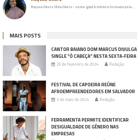
Rayssa Okoro (Ada Okoro - nome
igbo
) é
médica
formada pela…
MAIS POSTS
CANTOR BAIANO DOM MARCUS DIVULGA
SINGLE “Ô CABEÇA” NESTA SEXTA-FEIRA
29 de fevereiro de 2024
Redação
FESTIVAL DE CAPOEIRA REÚNE
AFROEMPREENDEDORES EM SALVADOR
3 de maio de 2024
Redação
FERRAMENTA PERMITE IDENTIFICAR
DESIGUALDADE DE GÊNERO NAS
EMPRESAS