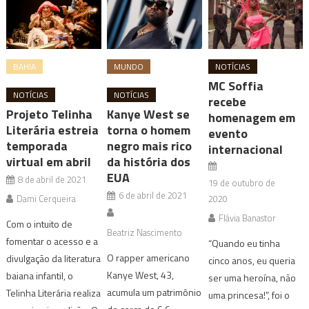
BAHIA
MUNDO
NOTÍCIAS
MC Soffia
NOTÍCIAS
NOTÍCIAS
recebe
Projeto Telinha
Kanye West se
homenagem em
Literária estreia
torna o homem
evento
temporada
negro mais rico
internacional
virtual em abril
da história dos
EUA
8 de abril de 2021
19 de outubro de
6 de abril de 2021
Dami Cerqueira
2020
Flávia Banastor
Com o intuito de
Beatriz Nascimento
fomentar o acesso e a
“Quando eu tinha
O rapper americano
divulgação da literatura
cinco anos, eu queria
Kanye West, 43,
baiana infantil, o
ser uma heroína, não
acumula um patrimônio
Telinha Literária realiza
uma princesa!”, foi o