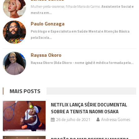
Mulher-preta-cearense, filha de Maria do Carmo.
Assistente Social e
mestra em…
Paulo Gonzaga
Psicólogo e Especialista em Saúde Mental e Atenção Básica
pela Escola…
Rayssa Okoro
Rayssa Okoro (Ada Okoro - nome
igbo
) é
médica
formada pela…
MAIS POSTS
NETFLIX LANÇA SÉRIE DOCUMENTAL
SOBRE A TENISTA NAOMI OSAKA
26 de julho de 2021
Andressa Gomes