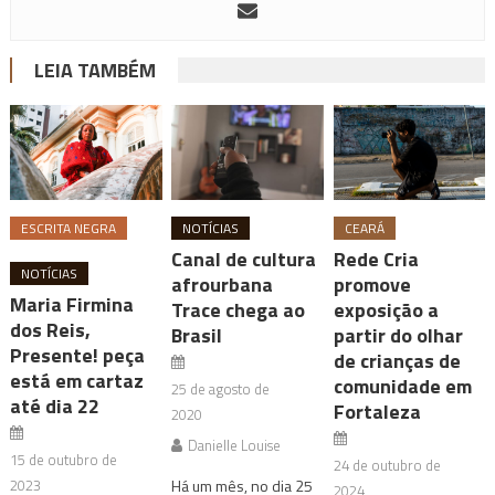
LEIA TAMBÉM
ESCRITA NEGRA
NOTÍCIAS
CEARÁ
Canal de cultura
Rede Cria
NOTÍCIAS
afrourbana
promove
Maria Firmina
Trace chega ao
exposição a
dos Reis,
Brasil
partir do olhar
Presente! peça
de crianças de
está em cartaz
comunidade em
25 de agosto de
até dia 22
Fortaleza
2020
Danielle Louise
15 de outubro de
24 de outubro de
2023
Há um mês, no dia 25
2024