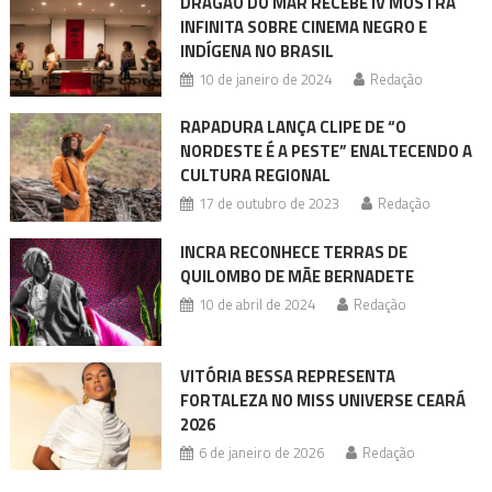
DRAGÃO DO MAR RECEBE IV MOSTRA
INFINITA SOBRE CINEMA NEGRO E
INDÍGENA NO BRASIL
10 de janeiro de 2024
Redação
RAPADURA LANÇA CLIPE DE “O
NORDESTE É A PESTE” ENALTECENDO A
CULTURA REGIONAL
17 de outubro de 2023
Redação
INCRA RECONHECE TERRAS DE
QUILOMBO DE MÃE BERNADETE
10 de abril de 2024
Redação
VITÓRIA BESSA REPRESENTA
FORTALEZA NO MISS UNIVERSE CEARÁ
2026
6 de janeiro de 2026
Redação