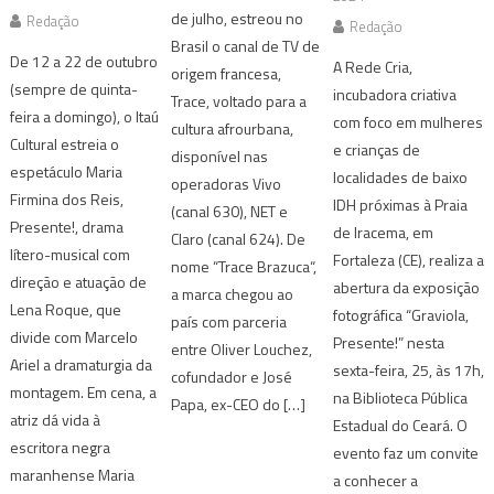
de julho, estreou no
Redação
Redação
Brasil o canal de TV de
De 12 a 22 de outubro
A Rede Cria,
origem francesa,
(sempre de quinta-
incubadora criativa
Trace, voltado para a
feira a domingo), o Itaú
com foco em mulheres
cultura afrourbana,
Cultural estreia o
e crianças de
disponível nas
espetáculo Maria
localidades de baixo
operadoras Vivo
Firmina dos Reis,
IDH próximas à Praia
(canal 630), NET e
Presente!, drama
de Iracema, em
Claro (canal 624). De
lítero-musical com
Fortaleza (CE), realiza a
nome “Trace Brazuca“,
direção e atuação de
abertura da exposição
a marca chegou ao
Lena Roque, que
fotográfica “Graviola,
país com parceria
divide com Marcelo
Presente!” nesta
entre Oliver Louchez,
Ariel a dramaturgia da
sexta-feira, 25, às 17h,
cofundador e José
montagem. Em cena, a
na Biblioteca Pública
Papa, ex-CEO do […]
atriz dá vida à
Estadual do Ceará. O
escritora negra
evento faz um convite
maranhense Maria
a conhecer a