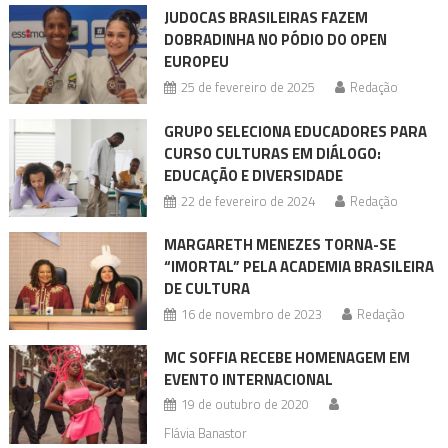
JUDOCAS BRASILEIRAS FAZEM
DOBRADINHA NO PÓDIO DO OPEN
EUROPEU
25 de fevereiro de 2025
Redação
GRUPO SELECIONA EDUCADORES PARA
CURSO CULTURAS EM DIÁLOGO:
EDUCAÇÃO E DIVERSIDADE
22 de fevereiro de 2024
Redação
MARGARETH MENEZES TORNA-SE
“IMORTAL” PELA ACADEMIA BRASILEIRA
DE CULTURA
16 de novembro de 2023
Redação
MC SOFFIA RECEBE HOMENAGEM EM
EVENTO INTERNACIONAL
19 de outubro de 2020
Flávia Banastor