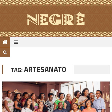
Skip
to
content
ARTESANATO
TAG: