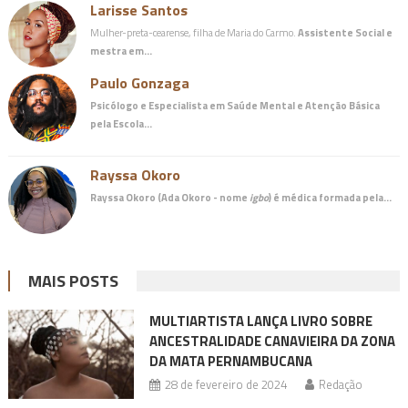
Larisse Santos
Mulher-preta-cearense, filha de Maria do Carmo.
Assistente Social e
mestra em…
Paulo Gonzaga
Psicólogo e Especialista em Saúde Mental e Atenção Básica
pela Escola…
Rayssa Okoro
Rayssa Okoro (Ada Okoro - nome
igbo
) é
médica
formada pela…
MAIS POSTS
MULTIARTISTA LANÇA LIVRO SOBRE
ANCESTRALIDADE CANAVIEIRA DA ZONA
DA MATA PERNAMBUCANA
28 de fevereiro de 2024
Redação