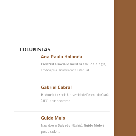
m
COLUNISTAS
Ana Paula Holanda
Cientista social e mestra em Sociologia
,
ambos pela Universidade Estadual…
Gabriel Cabral
Historiador
pela Universidade Federal do Ceará
(UFC), atuando como…
Guido Melo
Nascido em
Salvador
(Bahia),
Guido Melo
é
pesquisador…