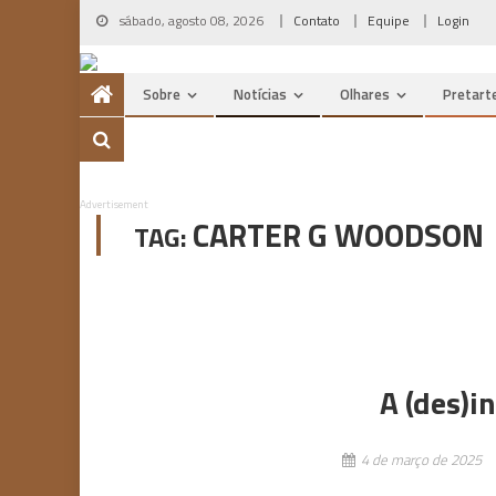
Skip
sábado, agosto 08, 2026
Contato
Equipe
Login
to
content
Sobre
Notícias
Olhares
Pretart
Advertisement
CARTER G WOODSON
TAG:
A (des)i
4 de março de 2025