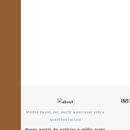
INS
Modos de ver, ser, sentir e escrever sobre
questões raciais
Nosso portal de notícias e mídia preta