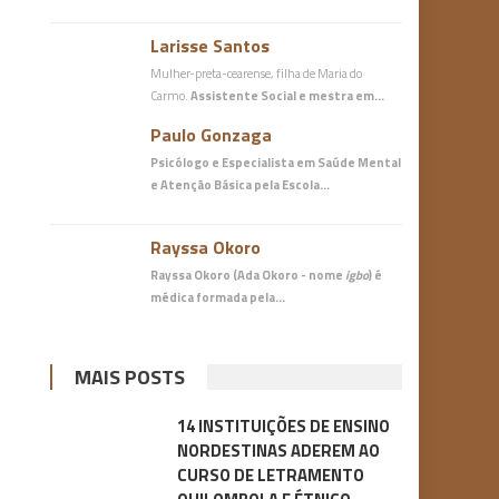
Larisse Santos
Mulher-preta-cearense, filha de Maria do
Carmo.
Assistente Social e mestra em…
Paulo Gonzaga
Psicólogo e Especialista em Saúde Mental
e Atenção Básica
pela Escola…
Rayssa Okoro
Rayssa Okoro (Ada Okoro - nome
igbo
) é
médica
formada pela…
MAIS POSTS
14 INSTITUIÇÕES DE ENSINO
NORDESTINAS ADEREM AO
CURSO DE LETRAMENTO