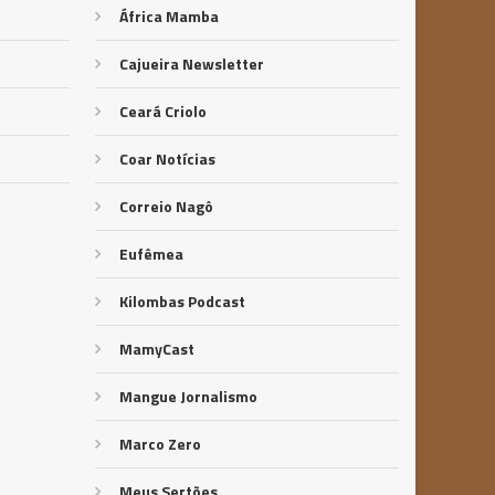
África Mamba
Cajueira Newsletter
Ceará Criolo
Coar Notícias
Correio Nagô
Eufêmea
Kilombas Podcast
MamyCast
Mangue Jornalismo
Marco Zero
Meus Sertões