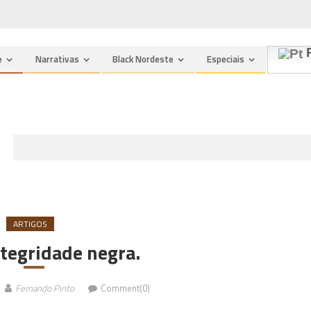
P
e
Narrativas
Black Nordeste
Especiais
ARTIGOS
ntegridade negra.
Fernando Pinto
Comment(0)