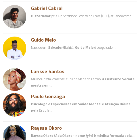
Gabriel Cabral
Historiador
pela Universidade Federal do Ceará (UFC), atuando como…
Guido Melo
Nascido em
Salvador
(Bahia),
Guido Melo
é pesquisador…
Larisse Santos
Mulher-preta-cearense, filha de Maria do Carmo.
Assistente Social e
mestra em…
Paulo Gonzaga
Psicólogo e Especialista em Saúde Mental e Atenção Básica
pela Escola…
Rayssa Okoro
Rayssa Okoro (Ada Okoro - nome
igbo
) é
médica
formada pela…