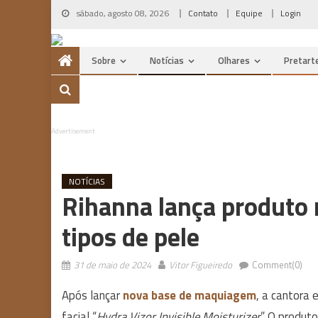
Skip
sábado, agosto 08, 2026
Contato
Equipe
Login
to
content
Sobre
Notícias
Olhares
Pretart
Advertisement
NOTÍCIAS
Rihanna lança produto 
tipos de pele
31 de maio de 2024
Vitor Figueiredo
Comment(0)
Após lançar
nova base de maquiagem
, a cantora
facial “
Hydra Vizor Invisible Moisturizer
”. O produt