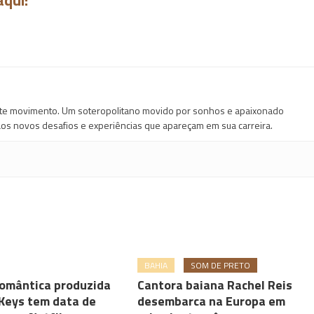
aqui!
ante movimento. Um soteropolitano movido por sonhos e apaixonado
os novos desafios e experiências que apareçam em sua carreira.
BAHIA
SOM DE PRETO
omântica produzida
Cantora baiana Rachel Reis
 Keys tem data de
desembarca na Europa em