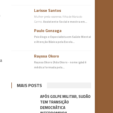
Larisse Santos
a
Mulher-preta-cearense, filha de Maria do
Carmo.
Assistente Social e mestra em…
Paulo Gonzaga
Psicólogo e Especialista em Saúde Mental
e Atenção Básica
pela Escola…
Rayssa Okoro
ra
Rayssa Okoro (Ada Okoro - nome
igbo
) é
médica
formada pela…
MAIS POSTS
APÓS GOLPE MILITAR, SUDÃO
TEM TRANSIÇÃO
DEMOCRÁTICA