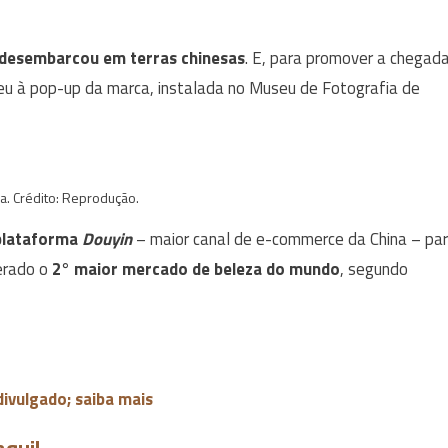
desembarcou em terras chinesas
. E, para promover a chegad
eu à pop-up da marca, instalada no Museu de Fotografia de
a. Crédito: Reprodução.
plataforma
Douyin
– maior canal de e-commerce da China – pa
derado o
2° maior mercado de beleza do mundo
, segundo
divulgado; saiba mais