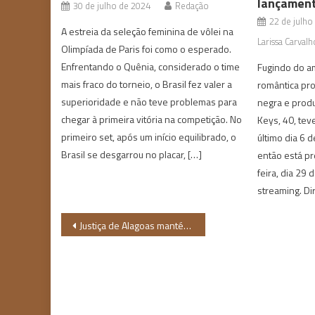
lançament
30 de julho de 2024
Redação
22 de julho
A estreia da seleção feminina de vôlei na
Larissa Carvalh
Olimpíada de Paris foi como o esperado.
Enfrentando o Quênia, considerado o time
Fugindo do a
mais fraco do torneio, o Brasil fez valer a
romântica pr
superioridade e não teve problemas para
negra e produz
chegar à primeira vitória na competição. No
Keys, 40, teve
primeiro set, após um início equilibrado, o
último dia 6 
Brasil se desgarrou no placar, […]
então está pr
feira, dia 29 
streaming. Dir
Navegação
Justiça de Alagoas mantém ação penal por racismo reverso
de
Post