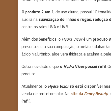
O produto 2 em 1
, de uso diurno, possui 10 tona
auxilia na
suavização de linhas e rugas, redução
contra os raios UVA e UVB.
Além dos benefícios, o
Hydra Vizor
é um
produto v
presentes em sua composição, o melão kalahari (an
ácido hialurônico, aloe vera (hidrata e acalma a pele
Outra novidade é que
o
Hydra
V
izor
possui refil
. O
produto.
Atualmente,
o
Hydra Vizor
só está disponível nos
venda de protetor solar. No
site da
Fenty Beauty
,
(refil).