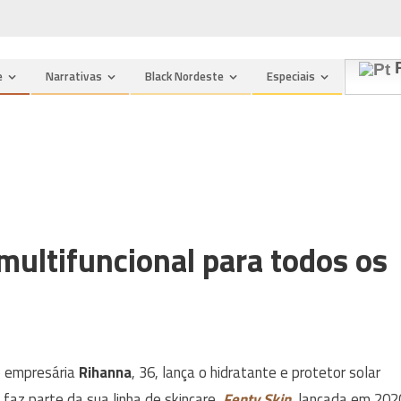
P
e
Narrativas
Black Nordeste
Especiais
multifuncional para todos os
 e empresária
Rihanna
, 36, lança o hidratante e protetor solar
o faz parte da sua linha de skincare,
Fenty Skin
, lançada em 202