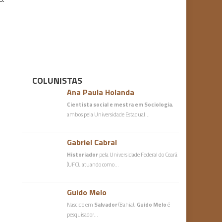
COLUNISTAS
Ana Paula Holanda
Cientista social e mestra em Sociologia
,
ambos pela Universidade Estadual…
Gabriel Cabral
Historiador
pela Universidade Federal do Ceará
(UFC), atuando como…
Guido Melo
Nascido em
Salvador
(Bahia),
Guido Melo
é
pesquisador…