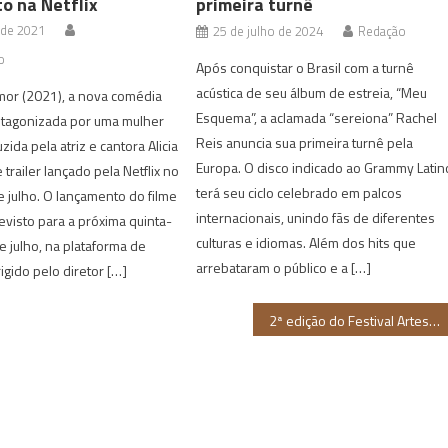
o na Netflix
primeira turnê
 de 2021
25 de julho de 2024
Redação
o
Após conquistar o Brasil com a turnê
acústica de seu álbum de estreia, “Meu
mor (2021), a nova comédia
Esquema”, a aclamada “sereiona” Rachel
otagonizada por uma mulher
Reis anuncia sua primeira turnê pela
ida pela atriz e cantora Alicia
Europa. O disco indicado ao Grammy Latin
 trailer lançado pela Netflix no
terá seu ciclo celebrado em palcos
de julho. O lançamento do filme
internacionais, unindo fãs de diferentes
evisto para a próxima quinta-
culturas e idiomas. Além dos hits que
de julho, na plataforma de
arrebataram o público e a […]
igido pelo diretor […]
2ª edição do Festival Artes na Diversidade Sexual acontece em Salvador neste sábado