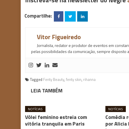
Inscreva-se na newsletter do Negrê
Compartilhe:
Vitor Figueiredo
Jornalista, redator e produtor de eventos em const
pelas possibilidades da comunicação, sempre disposto a
Tagged
Fenty Beauty
,
fenty skin
,
rihanna
LEIA TAMBÉM
NOTÍCIAS
NOTÍCIAS
Vôlei feminino estreia com
Comédia r
vitória tranquila em Paris
por Alicia