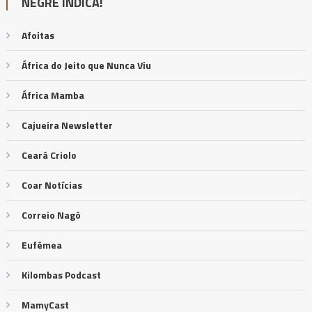
NEGRÊ INDICA!
Afoitas
África do Jeito que Nunca Viu
África Mamba
Cajueira Newsletter
Ceará Criolo
Coar Notícias
Correio Nagô
Eufêmea
Kilombas Podcast
MamyCast