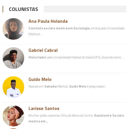
COLUNISTAS
Ana Paula Holanda
Cientista social e mestra em Sociologia
, ambos pela Universidade
Estadual…
Gabriel Cabral
Historiador
pela Universidade Federal do Ceará (UFC), atuando como…
Guido Melo
Nascido em
Salvador
(Bahia),
Guido Melo
é pesquisador…
Larisse Santos
Mulher-preta-cearense, filha de Maria do Carmo.
Assistente Social e
mestra em…