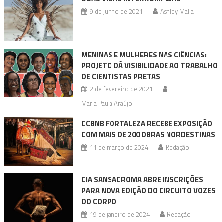
9 de junho de 2021
Ashley Malia
MENINAS E MULHERES NAS CIÊNCIAS:
PROJETO DÁ VISIBILIDADE AO TRABALHO
DE CIENTISTAS PRETAS
2 de fevereiro de 2021
Maria Paula Araújo
CCBNB FORTALEZA RECEBE EXPOSIÇÃO
COM MAIS DE 200 OBRAS NORDESTINAS
11 de março de 2024
Redação
CIA SANSACROMA ABRE INSCRIÇÕES
PARA NOVA EDIÇÃO DO CIRCUITO VOZES
DO CORPO
19 de janeiro de 2024
Redação