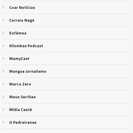
Coar Notícias
Correio Nagô
Eufêmea
Kilombas Podcast
MamyCast
Mangue Jornalismo
Marco Zero
Meus Sertões
Mídia Caeté
O Pedreirense