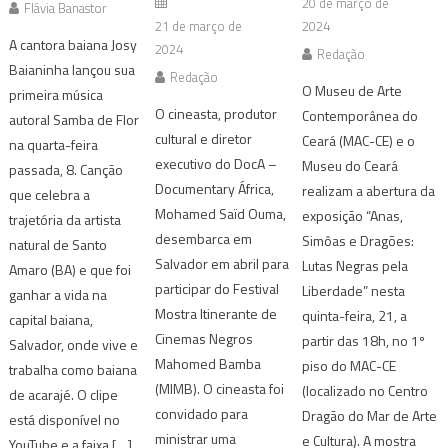
20 de março de
Flávia Banastor
21 de março de
2024
A cantora baiana Josy
2024
Redação
Baianinha lançou sua
Redação
O Museu de Arte
primeira música
O cineasta, produtor
Contemporânea do
autoral Samba de Flor
cultural e diretor
Ceará (MAC-CE) e o
na quarta-feira
executivo do DocA –
Museu do Ceará
passada, 8. Canção
Documentary África,
realizam a abertura da
que celebra a
Mohamed Saïd Ouma,
exposição “Anas,
trajetória da artista
desembarca em
Simôas e Dragões:
natural de Santo
Salvador em abril para
Lutas Negras pela
Amaro (BA) e que foi
participar do Festival
Liberdade” nesta
ganhar a vida na
Mostra Itinerante de
quinta-feira, 21, a
capital baiana,
Cinemas Negros
partir das 18h, no 1º
Salvador, onde vive e
Mahomed Bamba
piso do MAC-CE
trabalha como baiana
(MIMB). O cineasta foi
(localizado no Centro
de acarajé. O clipe
convidado para
Dragão do Mar de Arte
está disponível no
ministrar uma
e Cultura). A mostra
YouTube e a faixa […]