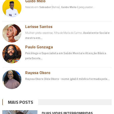
Guido Melo
Nascido em
Salvador
(Bahia),
Guido Melo
é pesquisador…
Larisse Santos
Mulher-preta-cearense, filha de Maria do Carmo.
Assistente Social e
mestra em…
Paulo Gonzaga
Psicólogo e Especialista em Saúde Mental e Atenção Básica
pela Escola…
Rayssa Okoro
Rayssa Okoro (Ada Okoro - nome
igbo
) é
médica
formada pela…
MAIS POSTS
DUAS VIDAS INTERROMPIDAS