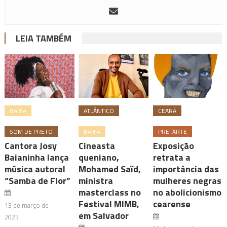
LEIA TAMBÉM
BAHIA
ATLÂNTICO
CEARÁ
SOM DE PRETO
BAHIA
PRETARTE
Cantora Josy
Cineasta
Exposição
Baianinha lança
queniano,
retrata a
música autoral
Mohamed Saïd,
importância das
“Samba de Flor”
ministra
mulheres negras
masterclass no
no abolicionismo
Festival MIMB,
cearense
13 de março de
em Salvador
2023