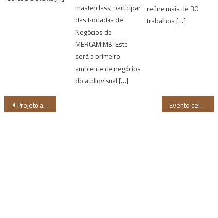
masterclass; participar
reúne mais de 30
das Rodadas de
trabalhos […]
Negócios do
MERCAMIMB. Este
será o primeiro
ambiente de negócios
do audiovisual […]
Navegação
Projeto abre inscrições para oficina de frevo em comunidade quilombola de Pernambuco
Evento celebra a união entre gastronomia e resistência em restaurante de Salvador
de
Post