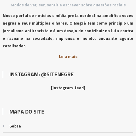
Modos de ver, ser, sentir e escrever sobre questões raciais
Nosso portal de notícias e mídia preta nordestina amplifica vozes
negras e seus múltiplos olhares. O Negrê tem como princípio um
jornalismo antirracista e é um desejo de contribuir na luta contra
o racismo na sociedade, imprensa e mundo, enquanto agente
catalisador.
Leia mais
INSTAGRAM: @SITENEGRE
[instagram-feed]
MAPA DO SITE
Sobre