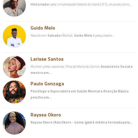
Historiador
pela Universidade Federal do Ceará (UFC), atuando como…
Guido Melo
Nascido em
Salvador
(Bahia),
Guido Melo
é pesquisador…
Larisse Santos
Mulher-preta-cearense, filha de Maria do Carmo.
Assistente Social e
mestra em…
Paulo Gonzaga
Psicólogo e Especialista em Saúde Mental e Atenção Básica
pela Escola…
Rayssa Okoro
Rayssa Okoro (Ada Okoro - nome
igbo
) é
médica
formada pela…