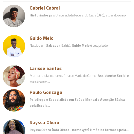
Gabriel Cabral
Historiador
pela Universidade Federal do Ceará (UFC), atuando como…
Guido Melo
Nascido em
Salvador
(Bahia),
Guido Melo
é pesquisador…
Larisse Santos
Mulher-preta-cearense, filha de Maria do Carmo.
Assistente Social e
mestra em…
Paulo Gonzaga
Psicólogo e Especialista em Saúde Mental e Atenção Básica
pela Escola…
Rayssa Okoro
Rayssa Okoro (Ada Okoro - nome
igbo
) é
médica
formada pela…