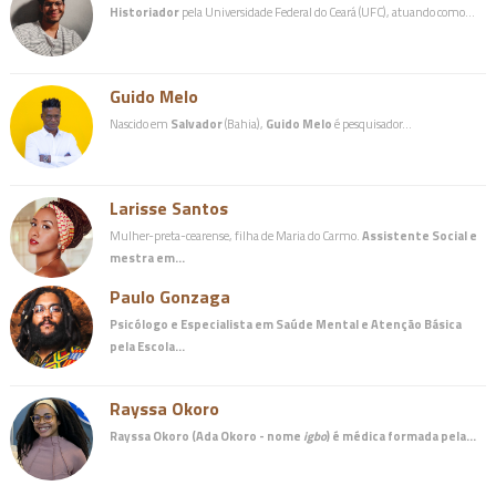
Historiador
pela Universidade Federal do Ceará (UFC), atuando como…
Guido Melo
Nascido em
Salvador
(Bahia),
Guido Melo
é pesquisador…
Larisse Santos
Mulher-preta-cearense, filha de Maria do Carmo.
Assistente Social e
mestra em…
Paulo Gonzaga
Psicólogo e Especialista em Saúde Mental e Atenção Básica
pela Escola…
Rayssa Okoro
Rayssa Okoro (Ada Okoro - nome
igbo
) é
médica
formada pela…