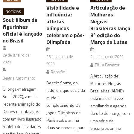
Visibilidade e
Articulação de
NOTÍCIAS
influência:
Mulheres
Soul: álbum de
atletas
Negras
figurinhas
olímpicos
Brasileiras lança
oficial é lançado
celebram o pós-
3ª edição do
no Brasil
Olimpíada
Março de Lutas
29 de janeiro de
26 de agosto de
4 de março de 2021
2021
2024
Flávia Banastor
Redação
A Articulação de
Beatriz Nascimento
Beatriz Souza, do
Mulheres Negras
O longa-metragem
Judô, diz que sua vida
Brasileiras (AMNB)
Soul (2020), a mais
mudou
está mais uma vez
recente animação do
completamente Os
ampliando a agenda
Disney+, conta agora
Jogos Olímpicos de
do oito de março, com
com um livro ilustrado
Paris acabaram há
uma série de
repleto de atividades
duas semanas e, para
encontros online
e reflexões. O álbum,