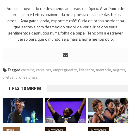
Sou um anovelado de devaneios ansiosos e utópico. Acadêmica de
Jornalismo e Letras apaixonada pela poesia da vida e das belas
artes… Ama gatos, praia, esporte e café! Guria de prosa nordestina
que escreve com desmedido pudor de ver a lírica dos seus
sentimentos desnudos numa folha de papel. Tenciona a escrever
verso para que o mundo seja mais amor e menos ódio.
Tagged
carreira
,
carreiras
,
empregueafro
,
lideranca
,
mentoria
,
negros
,
pretos
,
profissionais
LEIA TAMBÉM
NEGRIL
NOTÍCIAS
NOTÍCIAS