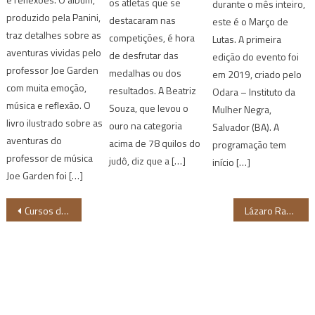
os atletas que se
durante o mês inteiro,
produzido pela Panini,
destacaram nas
este é o Março de
traz detalhes sobre as
competições, é hora
Lutas. A primeira
aventuras vividas pelo
de desfrutar das
edição do evento foi
professor Joe Garden
medalhas ou dos
em 2019, criado pelo
com muita emoção,
resultados. A Beatriz
Odara – Instituto da
música e reflexão. O
Souza, que levou o
Mulher Negra,
livro ilustrado sobre as
ouro na categoria
Salvador (BA). A
aventuras do
acima de 78 quilos do
programação tem
professor de música
judô, diz que a […]
início […]
Joe Garden foi […]
Navegação
Cursos de idiomas online são ofertados para o projeto “Pretos que Voam”
Lázaro Ramos e Taís Araújo recriam foto de Beyoncé e Jay-Z nas redes sociais
de
Post