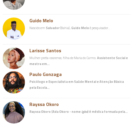
Guido Melo
Nascido em
Salvador
(Bahia),
Guido Melo
é pesquisador…
Larisse Santos
Mulher-preta-cearense, filha de Maria do Carmo.
Assistente Social e
mestra em…
Paulo Gonzaga
Psicólogo e Especialista em Saúde Mental e Atenção Básica
pela Escola…
Rayssa Okoro
Rayssa Okoro (Ada Okoro - nome
igbo
) é
médica
formada pela…