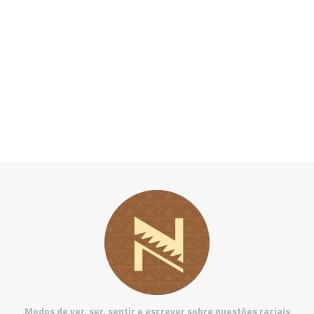
Modos de ver, ser, sentir e escrever sobre questões raciais