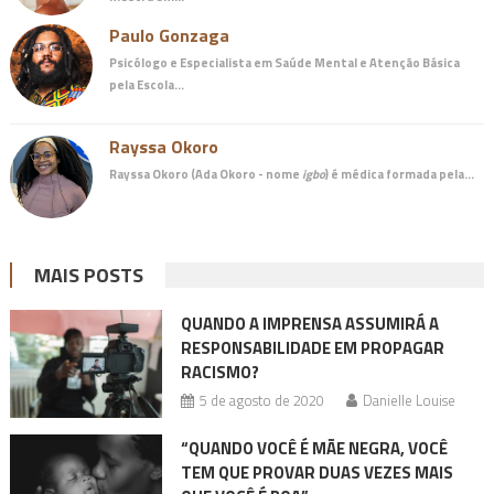
Paulo Gonzaga
Psicólogo e Especialista em Saúde Mental e Atenção Básica
pela Escola…
Rayssa Okoro
Rayssa Okoro (Ada Okoro - nome
igbo
) é
médica
formada pela…
MAIS POSTS
QUANDO A IMPRENSA ASSUMIRÁ A
RESPONSABILIDADE EM PROPAGAR
RACISMO?
5 de agosto de 2020
Danielle Louise
“QUANDO VOCÊ É MÃE NEGRA, VOCÊ
TEM QUE PROVAR DUAS VEZES MAIS