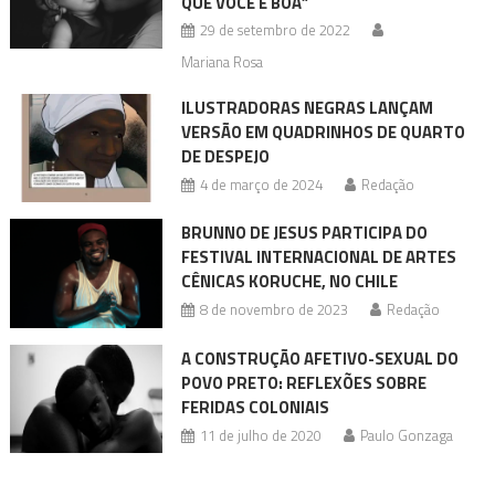
QUE VOCÊ É BOA”
29 de setembro de 2022
Mariana Rosa
ILUSTRADORAS NEGRAS LANÇAM
VERSÃO EM QUADRINHOS DE QUARTO
DE DESPEJO
4 de março de 2024
Redação
BRUNNO DE JESUS PARTICIPA DO
FESTIVAL INTERNACIONAL DE ARTES
CÊNICAS KORUCHE, NO CHILE
8 de novembro de 2023
Redação
A CONSTRUÇÃO AFETIVO-SEXUAL DO
POVO PRETO: REFLEXÕES SOBRE
FERIDAS COLONIAIS
11 de julho de 2020
Paulo Gonzaga