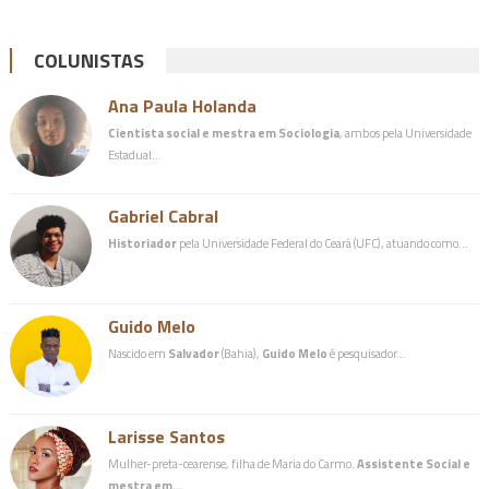
COLUNISTAS
Ana Paula Holanda
Cientista social e mestra em Sociologia
, ambos pela Universidade
Estadual…
Gabriel Cabral
Historiador
pela Universidade Federal do Ceará (UFC), atuando como…
Guido Melo
Nascido em
Salvador
(Bahia),
Guido Melo
é pesquisador…
Larisse Santos
Mulher-preta-cearense, filha de Maria do Carmo.
Assistente Social e
mestra em…