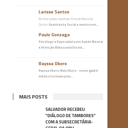
Larisse Santos
Mulher-preta-cearense, filha de Maria do
Carmo.
Assistente Social e mestra em…
Paulo Gonzaga
Psicólogo e Especialista em Saúde Mental
e Atenção Básica
pela Escola…
Rayssa Okoro
Rayssa Okoro (Ada Okoro - nome
igbo
) é
médica
formada pela…
MAIS POSTS
SALVADOR RECEBEU
“DIÁLOGO DE TAMBORES”
COM A SUBSECRETÁRIA-