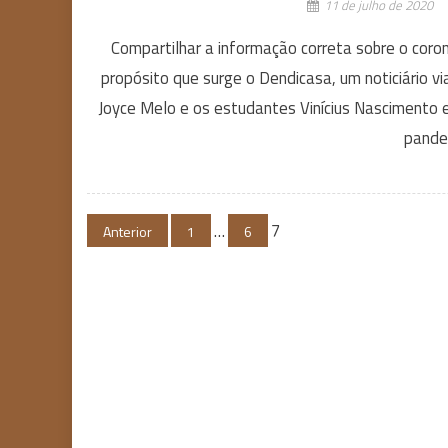
11 de julho de 2020
Compartilhar a informação correta sobre o coro
propósito que surge o Dendicasa, um noticiário v
Joyce Melo e os estudantes Vinícius Nascimento e
pande
Navegação
…
7
Anterior
1
6
por
posts