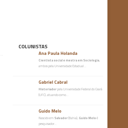
COLUNISTAS
Ana Paula Holanda
Cientista social e mestra em Sociologia
,
ambos pela Universidade Estadual…
Gabriel Cabral
Historiador
pela Universidade Federal do Ceará
(UFC), atuando como…
Guido Melo
Nascido em
Salvador
(Bahia),
Guido Melo
é
pesquisador…