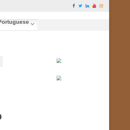
ortuguese
9