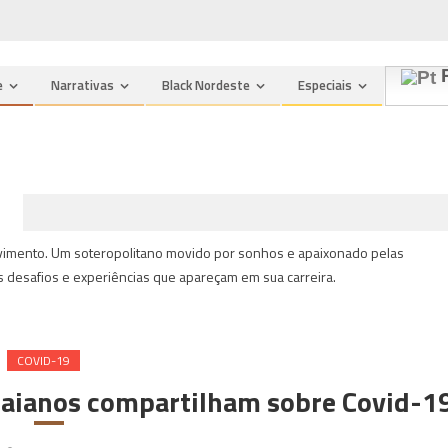
n
P
e
Narrativas
Black Nordeste
Especiais
ovimento. Um soteropolitano movido por sonhos e apaixonado pelas
 desafios e experiências que apareçam em sua carreira.
COVID-19
 baianos compartilham sobre Covid-1