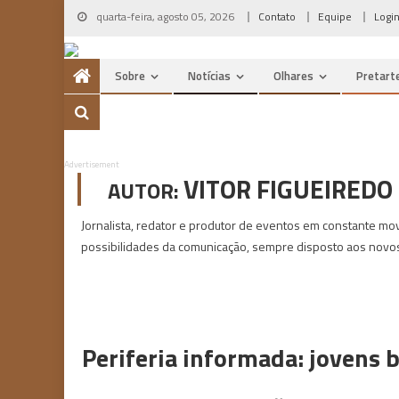
Skip
quarta-feira, agosto 05, 2026
Contato
Equipe
Logi
to
content
Sobre
Notícias
Olhares
Pretart
Advertisement
VITOR FIGUEIREDO
AUTOR:
Jornalista, redator e produtor de eventos em constante m
possibilidades da comunicação, sempre disposto aos novos
Periferia informada: jovens