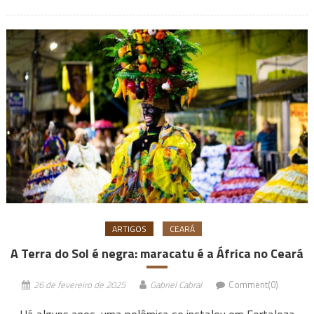
ARTIGOS
CEARÁ
A Terra do Sol é negra: maracatu é a África no Ceará
26 de fevereiro de 2025
Gabriel Cabral
Comment(0)