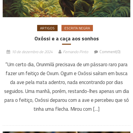
ARTIGOS
ESCRITA NEGRA
Oxóssi e a caça aos sonhos
10 de dezembro de 2024
Fernando Pinto
Comment(0)
“Um certo dia, Orunmilá precisava de um pássaro raro para
fazer um feitiço de Oxum. Ogum e Oxóssi saíram em busca
da ave pela mata adentro, nada encontrando por dias
seguidos. Uma manhã, porém, restando-lhes apenas um dia
para o feitiço, Oxóssi deparou com a ave e percebeu que só
tinha uma flecha. Mirou com […]