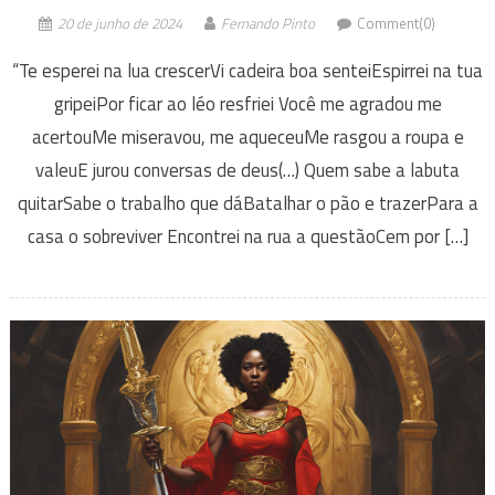
20 de junho de 2024
Fernando Pinto
Comment(0)
“Te esperei na lua crescerVi cadeira boa senteiEspirrei na tua
gripeiPor ficar ao léo resfriei Você me agradou me
acertouMe miseravou, me aqueceuMe rasgou a roupa e
valeuE jurou conversas de deus(…) Quem sabe a labuta
quitarSabe o trabalho que dáBatalhar o pão e trazerPara a
casa o sobreviver Encontrei na rua a questãoCem por […]