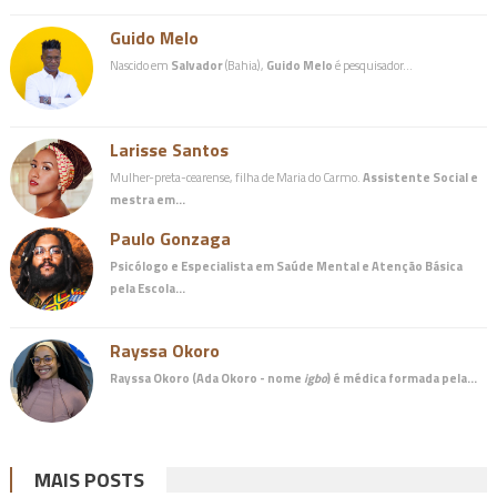
Guido Melo
Nascido em
Salvador
(Bahia),
Guido Melo
é pesquisador…
Larisse Santos
Mulher-preta-cearense, filha de Maria do Carmo.
Assistente Social e
mestra em…
Paulo Gonzaga
Psicólogo e Especialista em Saúde Mental e Atenção Básica
pela Escola…
Rayssa Okoro
Rayssa Okoro (Ada Okoro - nome
igbo
) é
médica
formada pela…
MAIS POSTS