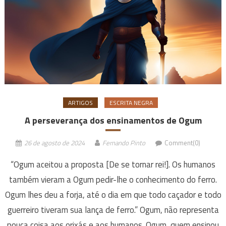
ARTIGOS
ESCRITA NEGRA
A perseverança dos ensinamentos de Ogum
26 de agosto de 2024
Fernando Pinto
Comment(0)
“Ogum aceitou a proposta [De se tornar rei!]. Os humanos
também vieram a Ogum pedir-lhe o conhecimento do ferro.
Ogum lhes deu a forja, até o dia em que todo caçador e todo
guerreiro tiveram sua lança de ferro.” Ogum, não representa
pouca coisa aos orixás e aos humanos. Ogum, quem ensinou