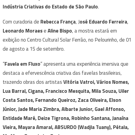
Indústria Criativas do Estado de São Paulo
.
Com curadoria de
Rebecca França
, J
osé Eduardo Ferreira
,
Leonardo Moraes
e
Aline Bispo
, a mostra estará em
exibição no Centro Cultural Solar Ferrão, no Pelourinho, de 01
de agosto a 15 de setembro.
“
Favela em Fluxo
” apresenta uma experiência imersiva que
destaca a efervescência criativa das favelas brasileiras,
trazendo obras dos artistas
Vitória Vatroi, Vários Nomes,
Lua Barral, Cigana, Francisco Mesquita, Mila Souza, Uiler
Costa Santos, Fernando Queiroz, Zaca Oliveira, Elson
Júnior, Jade Maria Zimbra, Albarte Junior, Gael Affonso,
Entidade Maré, Deize Tigrona, Robinho Santana, Janaína
Vieira, Mayara Amaral, ABSURDO (Wadjla Tuany), Pétala,