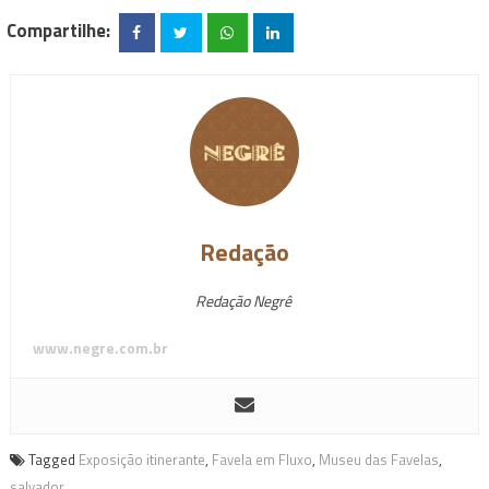
Compartilhe:
Redação
Redação Negrê
www.negre.com.br
Tagged
Exposição itinerante
,
Favela em Fluxo
,
Museu das Favelas
,
salvador