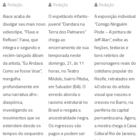
Redação
Redação
Redação
Aiace acaba de
O espetáculo infanto-
A exposição individual
divulgar seu mais novo
juvenil “Dandara na
“Comigo Ninguém
videoclipe, “Fluxo e
Terra dos Palmares”
Pode – A pintura de
Refluxo”. Faixa, que
chega ao
Jeff Alan”, exibe as
integra o segundo e
encerramento de sua
feições, texturas e
recém-lançado álbum
temporada neste
tons retintos de
da artista, “Eu Andava
domingo, 21, às 11
personagens reais do
Como se fosse Voar”,
horas, no Teatro
cotidiano popular do
mergulha
Módulo, bairro Pituba,
Recife, retratados em
profundamente em
em Salvador (BA). O
40 obras do artista
uma narrativa afro-
enredo aborda o
visual que nasceu e
diaspórica,
racismo estrutural no
cresceu no Barro, na
investigando os
Brasil e resgata a
periferia da capital
movimentos que se
ancestralidade negra.
pernambucana. Agora,
estendem desde os
Os ingressos são
a mostra chega à Caixa
tempos do sequestro
pagos e podem ser
Cultural Rio de Janeiro,