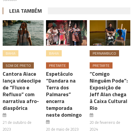
LEIA TAMBÉM
BAHIA
BAHIA
PERNAMBUCO
SOM DE PRETO
PRETARTE
PRETARTE
Cantora Aiace
Espetáculo
“Comigo
lança videoclipe
“Dandara na
Ninguém Pode”:
de “Fluxo e
Terra dos
Exposição de
Refluxo” com
Palmares”
Jeff Alan chega
narrativa afro-
encerra
à Caixa Cultural
diaspórica
temporada
Rio
neste domingo
21 de outubro de
20 de fevereiro de
2023
20 de maio de 2023
2024