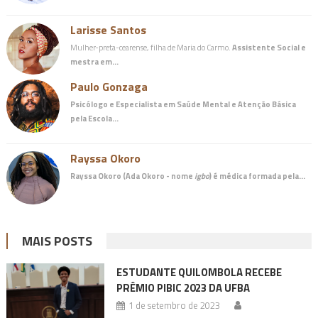
Larisse Santos
Mulher-preta-cearense, filha de Maria do Carmo.
Assistente Social e
mestra em…
Paulo Gonzaga
Psicólogo e Especialista em Saúde Mental e Atenção Básica
pela Escola…
Rayssa Okoro
Rayssa Okoro (Ada Okoro - nome
igbo
) é
médica
formada pela…
MAIS POSTS
ESTUDANTE QUILOMBOLA RECEBE
PRÊMIO PIBIC 2023 DA UFBA
1 de setembro de 2023