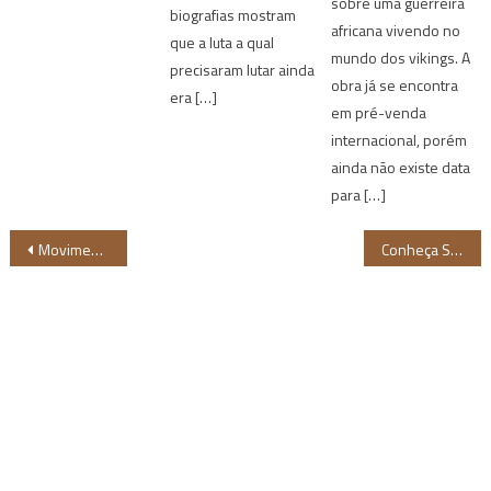
sobre uma guerreira
biografias mostram
africana vivendo no
que a luta a qual
mundo dos vikings. A
precisaram lutar ainda
obra já se encontra
era […]
em pré-venda
internacional, porém
ainda não existe data
para […]
Navegação
Movimento 21 dias de Ativismo Contra o Racismo acontece em março
Conheça Simone Ashley, nova protagonista da 2ª temporada de Bridgerton
de
Post