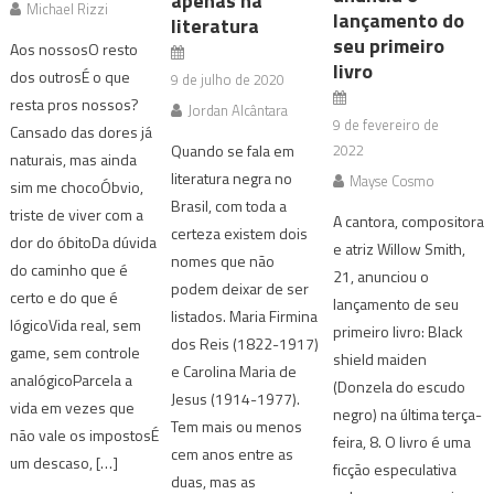
apenas na
Michael Rizzi
lançamento do
literatura
seu primeiro
Aos nossosO resto
livro
dos outrosÉ o que
9 de julho de 2020
resta pros nossos?
Jordan Alcântara
9 de fevereiro de
Cansado das dores já
Quando se fala em
2022
naturais, mas ainda
literatura negra no
Mayse Cosmo
sim me chocoÓbvio,
Brasil, com toda a
triste de viver com a
A cantora, compositora
certeza existem dois
dor do óbitoDa dúvida
e atriz Willow Smith,
nomes que não
do caminho que é
21, anunciou o
podem deixar de ser
certo e do que é
lançamento de seu
listados. Maria Firmina
lógicoVida real, sem
primeiro livro: Black
dos Reis (1822-1917)
game, sem controle
shield maiden
e Carolina Maria de
analógicoParcela a
(Donzela do escudo
Jesus (1914-1977).
vida em vezes que
negro) na última terça-
Tem mais ou menos
não vale os impostosÉ
feira, 8. O livro é uma
cem anos entre as
um descaso, […]
ficção especulativa
duas, mas as