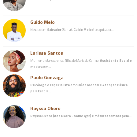
Guido Melo
Nascido em
Salvador
(Bahia),
Guido Melo
é pesquisador…
Larisse Santos
Mulher-preta-cearense, filha de Maria do Carmo.
Assistente Social e
mestra em…
Paulo Gonzaga
Psicólogo e Especialista em Saúde Mental e Atenção Básica
pela Escola…
Rayssa Okoro
Rayssa Okoro (Ada Okoro - nome
igbo
) é
médica
formada pela…