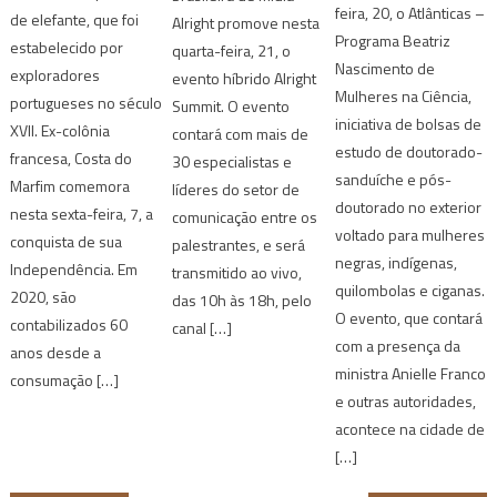
feira, 20, o Atlânticas –
de elefante, que foi
Alright promove nesta
Programa Beatriz
estabelecido por
quarta-feira, 21, o
Nascimento de
exploradores
evento híbrido Alright
Mulheres na Ciência,
portugueses no século
Summit. O evento
iniciativa de bolsas de
XVII. Ex-colônia
contará com mais de
estudo de doutorado-
francesa, Costa do
30 especialistas e
sanduíche e pós-
Marfim comemora
líderes do setor de
doutorado no exterior
nesta sexta-feira, 7, a
comunicação entre os
voltado para mulheres
conquista de sua
palestrantes, e será
negras, indígenas,
Independência. Em
transmitido ao vivo,
quilombolas e ciganas.
2020, são
das 10h às 18h, pelo
O evento, que contará
contabilizados 60
canal […]
com a presença da
anos desde a
ministra Anielle Franco
consumação […]
e outras autoridades,
acontece na cidade de
[…]