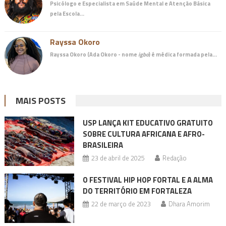
Psicólogo e Especialista em Saúde Mental e Atenção Básica
pela Escola…
Rayssa Okoro
Rayssa Okoro (Ada Okoro - nome
igbo
) é
médica
formada pela…
MAIS POSTS
USP LANÇA KIT EDUCATIVO GRATUITO
SOBRE CULTURA AFRICANA E AFRO-
BRASILEIRA
23 de abril de 2025
Redação
O FESTIVAL HIP HOP FORTAL E A ALMA
DO TERRITÓRIO EM FORTALEZA
22 de março de 2023
Dhara Amorim