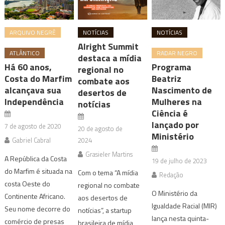
ARQUIVO NEGRÊ
NOTÍCIAS
NOTÍCIAS
Alright Summit
ATLÂNTICO
RADAR NEGRO
destaca a mídia
Há 60 anos,
Programa
regional no
Costa do Marfim
Beatriz
combate aos
alcançava sua
Nascimento de
desertos de
Independência
Mulheres na
notícias
Ciência é
lançado por
7 de agosto de 2020
20 de agosto de
Ministério
Gabriel Cabral
2024
Grasieler Martins
A República da Costa
19 de julho de 2023
do Marfim é situada na
Com o tema “A mídia
Redação
costa Oeste do
regional no combate
O Ministério da
Continente Africano.
aos desertos de
Igualdade Racial (MIR)
Seu nome decorre do
notícias”, a startup
lança nesta quinta-
comércio de presas
brasileira de mídia