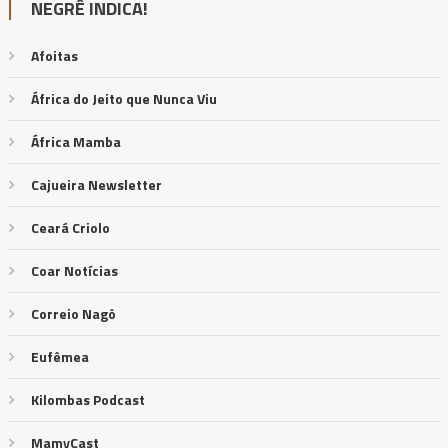
NEGRÊ INDICA!
Afoitas
África do Jeito que Nunca Viu
África Mamba
Cajueira Newsletter
Ceará Criolo
Coar Notícias
Correio Nagô
Eufêmea
Kilombas Podcast
MamyCast