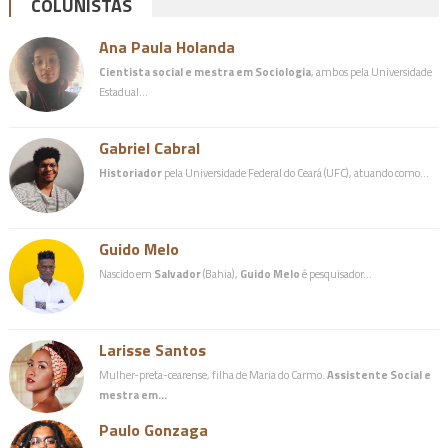
COLUNISTAS
Ana Paula Holanda
Cientista social e mestra em Sociologia
, ambos pela Universidade
Estadual…
Gabriel Cabral
Historiador
pela Universidade Federal do Ceará (UFC), atuando como…
Guido Melo
Nascido em
Salvador
(Bahia),
Guido Melo
é pesquisador…
Larisse Santos
Mulher-preta-cearense, filha de Maria do Carmo.
Assistente Social e
mestra em…
Paulo Gonzaga