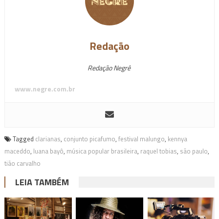
Redação
Redação Negrê
www.negre.com.br
Tagged
clarianas
,
conjunto picafumo
,
festival malungo
,
kennya
maceddo
,
luana bayô
,
música popular brasileira
,
raquel tobias
,
são paulo
,
tião carvalho
LEIA TAMBÉM