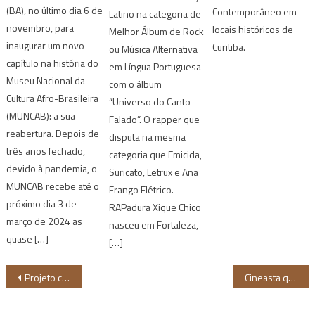
(BA), no último dia 6 de
Contemporâneo em
Latino na categoria de
novembro, para
locais históricos de
Melhor Álbum de Rock
inaugurar um novo
Curitiba.
ou Música Alternativa
capítulo na história do
em Língua Portuguesa
Museu Nacional da
com o álbum
Cultura Afro-Brasileira
“Universo do Canto
(MUNCAB): a sua
Falado”. O rapper que
reabertura. Depois de
disputa na mesma
três anos fechado,
categoria que Emicida,
devido à pandemia, o
Suricato, Letrux e Ana
MUNCAB recebe até o
Frango Elétrico.
próximo dia 3 de
RAPadura Xique Chico
março de 2024 as
nasceu em Fortaleza,
quase […]
[…]
Navegação
Projeto cultural vai capacitar empreendedores de Caruaru e região
Cineasta queniano, Mohamed Saïd, ministra masterclass no Festival MIMB, em Salvador
de