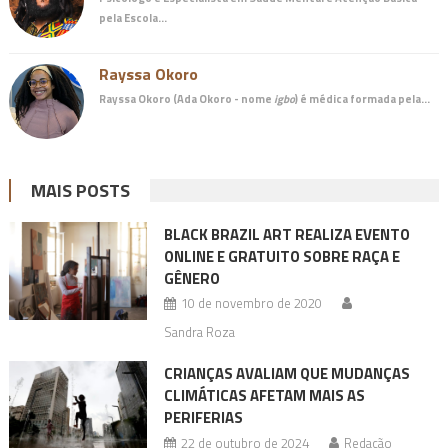
pela Escola…
Rayssa Okoro
Rayssa Okoro (Ada Okoro - nome
igbo
) é
médica
formada pela…
MAIS POSTS
BLACK BRAZIL ART REALIZA EVENTO
ONLINE E GRATUITO SOBRE RAÇA E
GÊNERO
10 de novembro de 2020
Sandra Roza
CRIANÇAS AVALIAM QUE MUDANÇAS
CLIMÁTICAS AFETAM MAIS AS
PERIFERIAS
22 de outubro de 2024
Redação