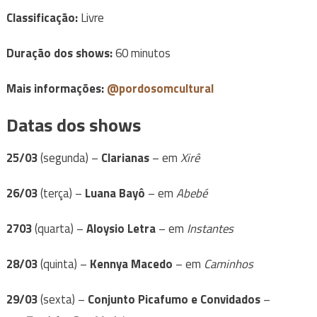
Classificação:
Livre
Duração dos shows:
60 minutos
Mais informações:
@pordosomcultural
Datas dos shows
25/03
(segunda) –
Clarianas
– em
Xirê
26/03
(terça) –
Luana Bayô
– em
Abebé
2703
(quarta) –
Aloysio Letra
– em
Instantes
28/03
(quinta) –
Kennya Macedo
– em
Caminhos
29/03
(sexta) –
Conjunto Picafumo e Convidados
–