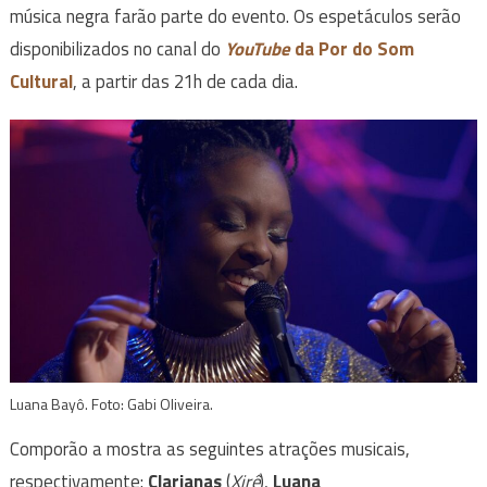
música negra farão parte do evento. Os espetáculos serão
disponibilizados no canal do
YouTube
da Por do Som
Cultural
, a partir das 21h de cada dia.
Luana Bayô. Foto: Gabi Oliveira.
Comporão a mostra as seguintes atrações musicais,
respectivamente:
Clarianas
(
Xirê
),
Luana