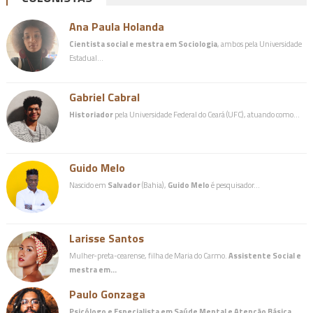
Ana Paula Holanda
Cientista social e mestra em Sociologia
, ambos pela Universidade
Estadual…
Gabriel Cabral
Historiador
pela Universidade Federal do Ceará (UFC), atuando como…
Guido Melo
Nascido em
Salvador
(Bahia),
Guido Melo
é pesquisador…
Larisse Santos
Mulher-preta-cearense, filha de Maria do Carmo.
Assistente Social e
mestra em…
Paulo Gonzaga
Psicólogo e Especialista em Saúde Mental e Atenção Básica