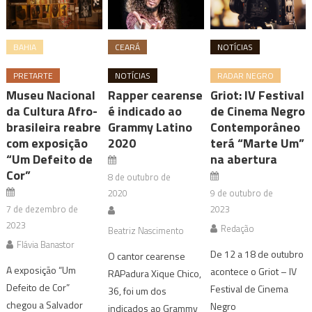
BAHIA
CEARÁ
NOTÍCIAS
PRETARTE
NOTÍCIAS
RADAR NEGRO
Museu Nacional
Rapper cearense
Griot: IV Festival
da Cultura Afro-
é indicado ao
de Cinema Negro
brasileira reabre
Grammy Latino
Contemporâneo
com exposição
2020
terá “Marte Um”
“Um Defeito de
na abertura
Cor”
8 de outubro de
2020
9 de outubro de
7 de dezembro de
2023
2023
Redação
Beatriz Nascimento
Flávia Banastor
De 12 a 18 de outubro
O cantor cearense
A exposição “Um
acontece o Griot – IV
RAPadura Xique Chico,
Defeito de Cor”
Festival de Cinema
36, foi um dos
chegou a Salvador
Negro
indicados ao Grammy