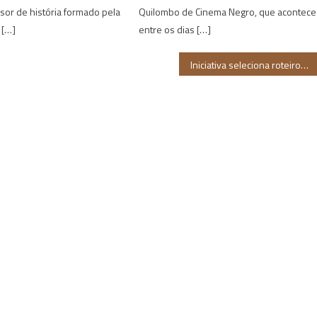
ssor de história formado pela
Quilombo de Cinema Negro, que acontece
 […]
entre os dias […]
Iniciativa seleciona roteiros de mulheres negras nordestinas para curta-metragem