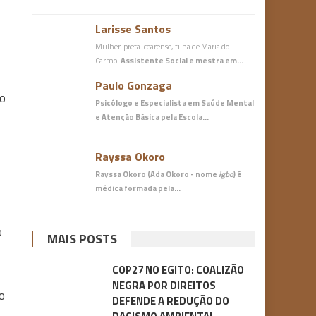
Larisse Santos
Mulher-preta-cearense, filha de Maria do
Carmo.
Assistente Social e mestra em…
Paulo Gonzaga
do
Psicólogo e Especialista em Saúde Mental
e Atenção Básica
pela Escola…
Rayssa Okoro
Rayssa Okoro (Ada Okoro - nome
igbo
) é
médica
formada pela…
o
MAIS POSTS
COP27 NO EGITO: COALIZÃO
NEGRA POR DIREITOS
o
DEFENDE A REDUÇÃO DO