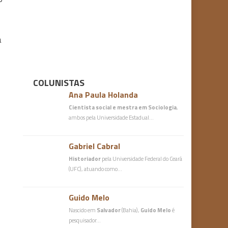
a
COLUNISTAS
Ana Paula Holanda
Cientista social e mestra em Sociologia
,
ambos pela Universidade Estadual…
Gabriel Cabral
Historiador
pela Universidade Federal do Ceará
(UFC), atuando como…
Guido Melo
Nascido em
Salvador
(Bahia),
Guido Melo
é
pesquisador…