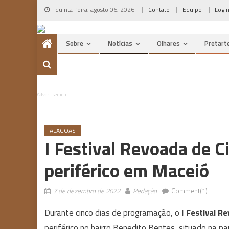
Skip
quinta-feira, agosto 06, 2026
Contato
Equipe
Logi
to
content
Sobre
Notícias
Olhares
Pretart
Advertisement
ALAGOAS
I Festival Revoada de C
periférico em Maceió
7 de dezembro de 2022
Redação
Comment(1)
Durante cinco dias de programação, o
I Festival R
periférico no bairro Benedito Bentes, situado na pa