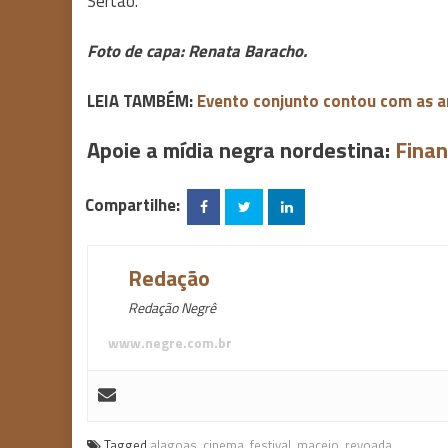
Sertão.
Foto de capa: Renata Baracho.
LEIA TAMBÉM:
Evento conjunto contou com as ar
Apoie a mídia negra nordestina:
Finan
Compartilhe:
Redação
Redação Negrê
www.negre.com.br
Tagged
alagoas
,
cinema
,
festival
,
maceio
,
revoada