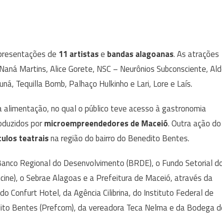
apresentações de
11 artistas
e
bandas alagoanas
. As atrações
 Naná Martins, Alice Gorete, NSC – Neurônios Subconsciente, Al
uná, Tequilla Bomb, Palhaço Hulkinho e Lari, Lore e Laís.
ra alimentação, no qual o público teve acesso à gastronomia
roduzidos por
microempreendedores de Maceió
. Outra ação do
ulos teatrais
na região do bairro do Benedito Bentes.
Banco Regional do Desenvolvimento (BRDE), o Fundo Setorial d
ncine), o Sebrae Alagoas e a Prefeitura de Maceió, através da
do Confurt Hotel, da Agência Cilibrina, do Instituto Federal de
edito Bentes (Prefcom), da vereadora Teca Nelma e da Bodega d