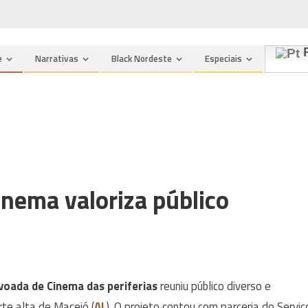
n
P
e
Narrativas
Black Nordeste
Especiais
inema valoriza público
evoada de Cinema das periferias
reuniu público diverso e
rte alta de Maceió (
AL
). O projeto contou com parceria do Serviç