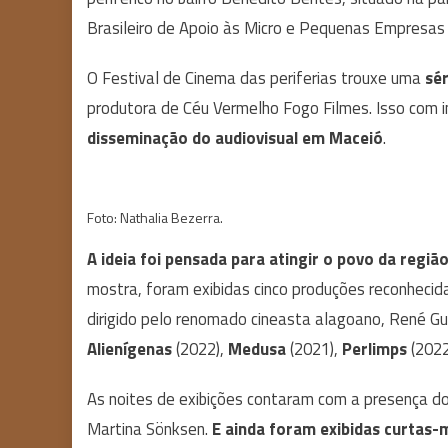
Brasileiro de Apoio às Micro e Pequenas Empresas
O Festival de Cinema das periferias trouxe uma
sér
produtora de Céu Vermelho Fogo Filmes. Isso com in
disseminação do audiovisual em Maceió
.
Foto: Nathalia Bezerra.
A ideia foi pensada para atingir o povo da região
mostra, foram exibidas cinco produções reconhecida
dirigido pelo renomado cineasta alagoano, René G
Alienígenas
(2022),
Medusa
(2021),
Perlimps
(202
As noites de exibições contaram com a presença dos
Martina Sönksen.
E ainda foram exibidas curtas-m