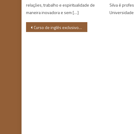
relações, trabalho e espiritualidade de
Silva é profe
maneira inovadora e sem […]
Universidade
Navegação
Curso de inglês exclusivo para pessoas negras recebe inscrições até esta quarta
de
Post