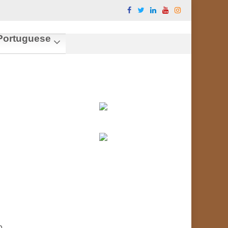
ortuguese
o