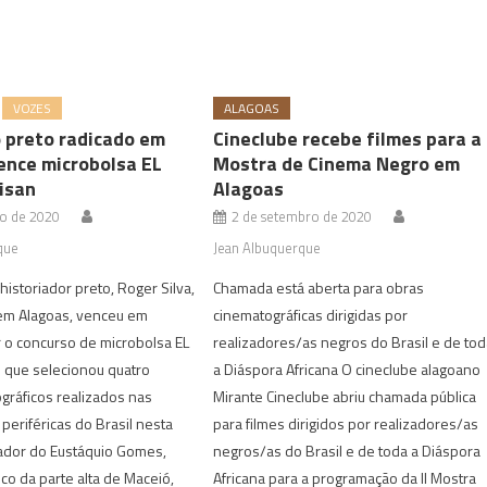
VOZES
ALAGOAS
 preto radicado em
Cineclube recebe filmes para a 
ence microbolsa EL
Mostra de Cinema Negro em
isan
Alagoas
to de 2020
2 de setembro de 2020
que
Jean Albuquerque
historiador preto, Roger Silva,
Chamada está aberta para obras
 em Alagoas, venceu em
cinematográficas dirigidas por
r o concurso de microbolsa EL
realizadores/as negros do Brasil e de to
n que selecionou quatro
a Diáspora Africana O cineclube alagoano
ográficos realizados nas
Mirante Cineclube abriu chamada pública
eriféricas do Brasil nesta
para filmes dirigidos por realizadores/as
dor do Eustáquio Gomes,
negros/as do Brasil e de toda a Diáspora
ico da parte alta de Maceió,
Africana para a programação da II Mostra