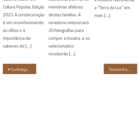
Cultura Popular, Edição
memórias afetivas
a “Terra da Luz” em
2023. A condecoração
destas famílias. A
mais […]
é um reconhecimento
curadoria selecionará
ao ofício e à
20 fotografias para
importância de
compor a mostra, e os
saberes do […]
selecionados
receberão […]
Navegação
Conheça a ação “O Poder Fica Ainda Mais Confortável” da Avon lançada no Carnaval 2024
Terezinha Borges é a mais nova Mestre Artesã da Bahia
de
Post