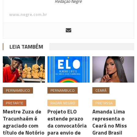
Redação Negrê
www.negre.com.br
LEIA TAMBÉM
PERNAMBUCO
PERNAMBUCO
CEARÁ
PRETARTE
RADAR NEGRO
PRETASSA
Mestre Zuza de
Projeto ELO
Amanda Lima
Tracunhaém é
estende prazo
representa o
agraciado com
da convocatória
Ceará no Miss
título de Notório
para envio de
Grand Brasil