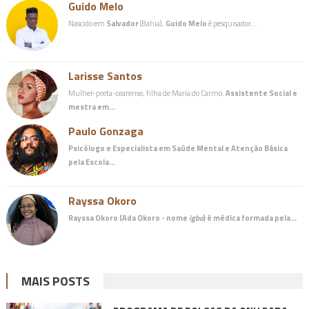
Guido Melo
Nascido em
Salvador
(Bahia),
Guido Melo
é pesquisador…
Larisse Santos
Mulher-preta-cearense, filha de Maria do Carmo.
Assistente Social e
mestra em…
Paulo Gonzaga
Psicólogo e Especialista em Saúde Mental e Atenção Básica
pela Escola…
Rayssa Okoro
Rayssa Okoro (Ada Okoro - nome
igbo
) é
médica
formada pela…
MAIS POSTS