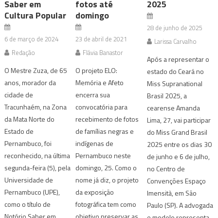
Saber em
fotos até
2025
Cultura Popular
domingo
28 de junho de 2025
6 de março de 2024
23 de abril de 2021
Larissa Carvalho
Redação
Flávia Banastor
Após a representar o
O Mestre Zuza, de 65
O projeto ELO:
estado do Ceará no
anos, morador da
Memória e Afeto
Miss Supranational
cidade de
encerra sua
Brasil 2025, a
Tracunhaém, na Zona
convocatória para
cearense Amanda
da Mata Norte do
recebimento de fotos
Lima, 27, vai participar
Estado de
de famílias negras e
do Miss Grand Brasil
Pernambuco, foi
indígenas de
2025 entre os dias 30
reconhecido, na última
Pernambuco neste
de junho e 6 de julho,
segunda-feira (5), pela
domingo, 25. Como o
no Centro de
Universidade de
nome já diz, o projeto
Convenções Espaço
Pernambuco (UPE),
da exposição
Imensità, em São
como o título de
fotográfica tem como
Paulo (SP). A advogada
Notório Saber em
objetivo preservar as
e modelo representa