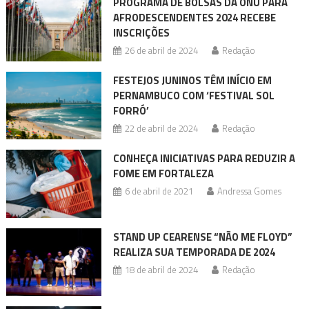
PROGRAMA DE BOLSAS DA ONU PARA
AFRODESCENDENTES 2024 RECEBE
INSCRIÇÕES
26 de abril de 2024
Redação
FESTEJOS JUNINOS TÊM INÍCIO EM
PERNAMBUCO COM ‘FESTIVAL SOL
FORRÓ’
22 de abril de 2024
Redação
CONHEÇA INICIATIVAS PARA REDUZIR A
FOME EM FORTALEZA
6 de abril de 2021
Andressa Gomes
STAND UP CEARENSE “NÃO ME FLOYD”
REALIZA SUA TEMPORADA DE 2024
18 de abril de 2024
Redação