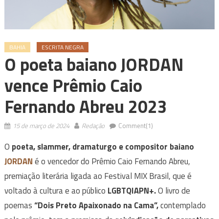
BAHIA
ESCRITA NEGRA
O poeta baiano JORDAN
vence Prêmio Caio
Fernando Abreu 2023
15 de março de 2024
Redação
Comment(1)
O
poeta, slammer, dramaturgo e compositor baiano
JORDAN
é o vencedor do Prêmio Caio Fernando Abreu,
premiação literária ligada ao Festival MIX Brasil, que é
voltado à cultura e ao público
LGBTQIAPN+.
O livro de
poemas
“Dois Preto Apaixonado na Cama”,
contemplado