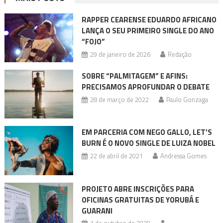
RAPPER CEARENSE EDUARDO AFRICANO
LANÇA O SEU PRIMEIRO SINGLE DO ANO
“FOJO”
29 de janeiro de 2026
Redação
SOBRE “PALMITAGEM” E AFINS:
PRECISAMOS APROFUNDAR O DEBATE
28 de março de 2022
Paulo Gonzaga
EM PARCERIA COM NEGO GALLO, LET’S
BURN É O NOVO SINGLE DE LUIZA NOBEL
22 de abril de 2021
Andressa Gomes
PROJETO ABRE INSCRIÇÕES PARA
OFICINAS GRATUITAS DE YORUBÁ E
GUARANI
1 de outubro de 2020