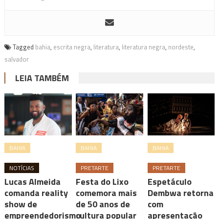
Tagged
bahia
,
escrita negra
,
literatura
,
literatura negra
,
nordeste
,
salvador
LEIA TAMBÉM
BAHIA
BAHIA
BAHIA
NOTÍCIAS
PRETARTE
PRETARTE
Lucas Almeida
Festa do Lixo
Espetáculo
comanda reality
comemora mais
Dembwa retorna
show de
de 50 anos de
com
empreendedorismo
cultura popular
apresentação