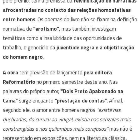
pelo prêmio, tem a premissa da
reivindicação de narrativas
afrocentradas no contexto das relações homoafetivas
entre homens
. Os poemas do livro não se fixam na definição
normativa de
“erotismo”
,
mas também investigam
temáticas como a insalubridade das oportunidades de
trabalho, o genocídio da
juventude negra e a objetificação
do homem negro
.
A obra
tem previsão de lançamento
pela editora
Reformatório
no primeiro semestre deste ano. Nas
palavras do próprio autor,
“Dois Preto Apaixonado na
Cama”
surge enquanto
“prestação de contas”
. Afinal,
segundo ele, o amor entre homens negros
“existe nas
quebradas, do curuzu ao vidigal, existia nas senzalas mais
constrangidas e nos quilombos mais corajosos”
mas não é
representado em exposições, nem na literatura clássica,