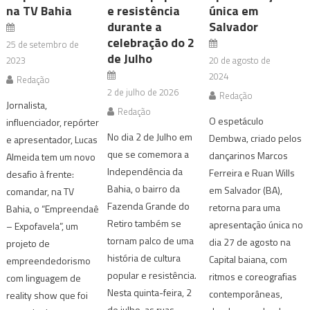
na TV Bahia
e resistência
única em
durante a
Salvador
celebração do 2
25 de setembro de
de Julho
2023
20 de agosto de
2024
Redação
2 de julho de 2026
Redação
Jornalista,
Redação
O espetáculo
influenciador, repórter
No dia 2 de Julho em
Dembwa, criado pelos
e apresentador, Lucas
que se comemora a
dançarinos Marcos
Almeida tem um novo
Independência da
Ferreira e Ruan Wills
desafio à frente:
Bahia, o bairro da
em Salvador (BA),
comandar, na TV
Fazenda Grande do
retorna para uma
Bahia, o “Empreendaê
Retiro também se
apresentação única no
– Expofavela”, um
tornam palco de uma
dia 27 de agosto na
projeto de
história de cultura
Capital baiana, com
empreendedorismo
popular e resistência.
ritmos e coreografias
com linguagem de
Nesta quinta-feira, 2
contemporâneas,
reality show que foi
de julho, as ruas