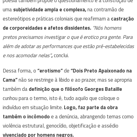
poesia também propõe o questionamento e a construção de
uma
subjetividade ampla e complexa,
na contramão de
estereótipos e práticas coloniais que reafirmam a
castração
de corporeidades e afetos dissidentes.
“Nós homens
pretos precisamos investigar o que é erotico pra gente. Para
além de adotar as performances que estão pré-estabelecidas
e nos acomodar nelas”
,
conclui.
Dessa forma, o
“erotismo”
de
“Dois Preto Apaixonado na
Cama”
não se restringe à libido e ao prazer, mas se apropria
também da
definição que o filósofo Georges Bataille
cunhou para o termo, isto é, tudo aquilo que coloque o
indivíduo em situação limite.
Logo, faz parte da obra
também o incômodo
e a denúncia, abrangendo temas como
violência estrutural, genocídio, objetificação e assédio
vivenciado por homens negros.