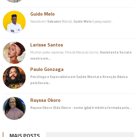
Guido Melo
Nascido em
Salvador
(Bahia),
Guido Melo
é pesquisador…
Larisse Santos
Mulher-preta-cearense, filha de Maria do Carmo.
Assistente Social e
mestra em…
Paulo Gonzaga
Psicólogo e Especialista em Saúde Mental e Atenção Básica
pela Escola…
Rayssa Okoro
Rayssa Okoro (Ada Okoro - nome
igbo
) é
médica
formada pela…
MAIS POSTS