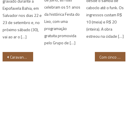
desde o samba de
gravado durante a
celebram os 51 anos
caboclo até o funk. Os
Expofavela Bahia, em
da histórica Festa do
ingressos custam R$
Salvador nos dias 22 e
Lixo, com uma
10 (meia) e R$ 20
23 de setembro e, no
programação
(inteira). A obra
próximo sábado (30),
gratuita promovida
estreou na cidade […]
vai ao ar o […]
pelo Grupo de […]
Navegação
Caravana do Empreendedorismo Negro chega ao município de Castro Alves (BA)
Com cinco faixas inéditas, Jota.pê completa o álbum Se o Meu Peito Fosse o Mundo
de
Post