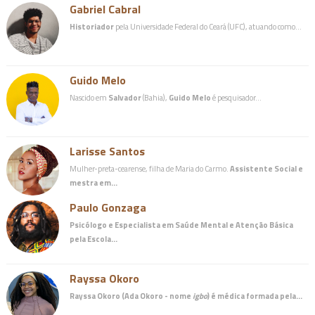
Gabriel Cabral
Historiador
pela Universidade Federal do Ceará (UFC), atuando como…
Guido Melo
Nascido em
Salvador
(Bahia),
Guido Melo
é pesquisador…
Larisse Santos
Mulher-preta-cearense, filha de Maria do Carmo.
Assistente Social e
mestra em…
Paulo Gonzaga
Psicólogo e Especialista em Saúde Mental e Atenção Básica
pela Escola…
Rayssa Okoro
Rayssa Okoro (Ada Okoro - nome
igbo
) é
médica
formada pela…