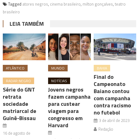
Tagged
atores negros
,
cinema brasileiro
,
milton gonçalves
,
teatro
brasileiro
LEIA TAMBÉM
ATLÂNTICO
MUNDO
BAHIA
Final do
RADAR NEGRO
NOTÍCIAS
Campeonato
Série do GNT
Jovens negros
Baiano contou
retrata
fazem campanha
com campanha
sociedade
para custear
contra racismo
matriarcal de
viagem para
no futebol
Guiné-Bissau
congresso em
3 de abril de 2023
Harvard
Redação
16 de agosto de