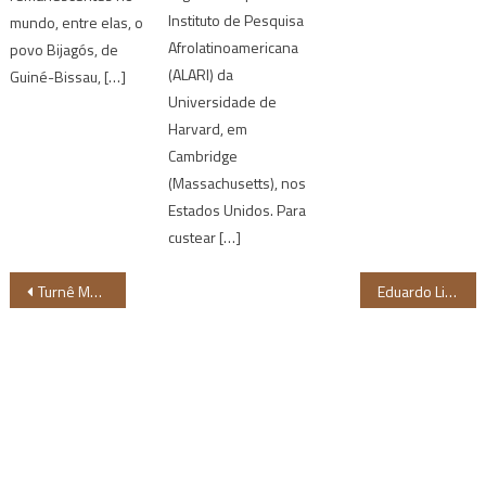
Instituto de Pesquisa
mundo, entre elas, o
Afrolatinoamericana
povo Bijagós, de
(ALARI) da
Guiné-Bissau, […]
Universidade de
Harvard, em
Cambridge
(Massachusetts), nos
Estados Unidos. Para
custear […]
Navegação
Turnê Maracacongo estreia em Recife nesta terça-feira
Eduardo Lima, artista nordestino que expôs em Londres, relata sua trajetória
de
Post