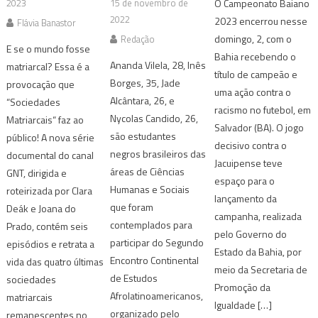
2023
15 de novembro de
O Campeonato Baiano
2022
2023 encerrou nesse
Flávia Banastor
domingo, 2, com o
Redação
E se o mundo fosse
Bahia recebendo o
Ananda Vilela, 28, Inês
matriarcal? Essa é a
título de campeão e
Borges, 35, Jade
provocação que
uma ação contra o
Alcântara, 26, e
“Sociedades
racismo no futebol, em
Nycolas Candido, 26,
Matriarcais“ faz ao
Salvador (BA). O jogo
são estudantes
público! A nova série
decisivo contra o
negros brasileiros das
documental do canal
Jacuipense teve
áreas de Ciências
GNT, dirigida e
espaço para o
Humanas e Sociais
roteirizada por Clara
lançamento da
que foram
Deák e Joana do
campanha, realizada
contemplados para
Prado, contém seis
pelo Governo do
participar do Segundo
episódios e retrata a
Estado da Bahia, por
Encontro Continental
vida das quatro últimas
meio da Secretaria de
de Estudos
sociedades
Promoção da
Afrolatinoamericanos,
matriarcais
Igualdade […]
organizado pelo
remanescentes no