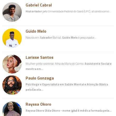
Gabriel Cabral
Historiador
pela Universidade Federal do Ceará (UFC), atuando como…
Guido Melo
Nascido em
Salvador
(Bahia),
Guido Melo
é pesquisador…
Larisse Santos
Mulher-preta-cearense, filha de Maria do Carmo.
Assistente Social e
mestra em…
Paulo Gonzaga
Psicólogo e Especialista em Saúde Mental e Atenção Básica
pela Escola…
Rayssa Okoro
Rayssa Okoro (Ada Okoro - nome
igbo
) é
médica
formada pela…