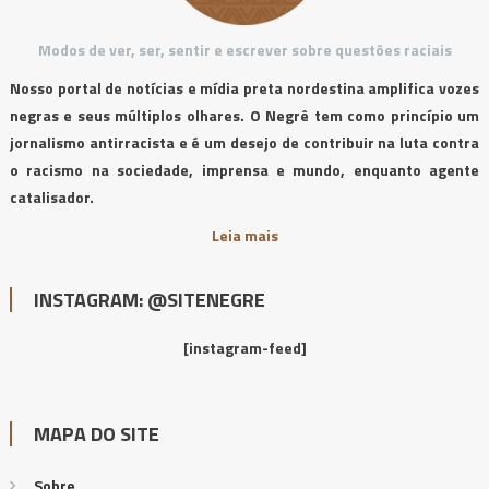
Modos de ver, ser, sentir e escrever sobre questões raciais
Nosso portal de notícias e mídia preta nordestina amplifica vozes
negras e seus múltiplos olhares. O Negrê tem como princípio um
jornalismo antirracista e é um desejo de contribuir na luta contra
o racismo na sociedade, imprensa e mundo, enquanto agente
catalisador.
Leia mais
INSTAGRAM: @SITENEGRE
[instagram-feed]
MAPA DO SITE
Sobre