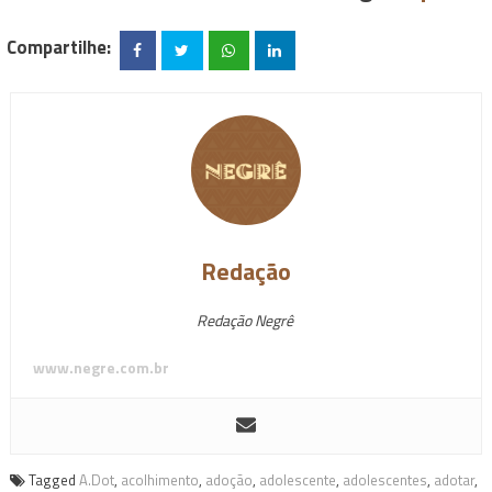
Compartilhe:
Redação
Redação Negrê
www.negre.com.br
Tagged
A.Dot
,
acolhimento
,
adoção
,
adolescente
,
adolescentes
,
adotar
,