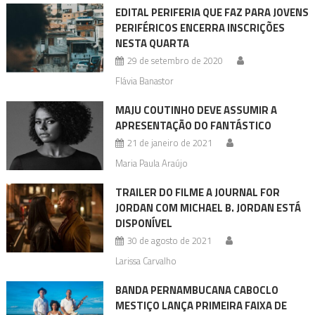
EDITAL PERIFERIA QUE FAZ PARA JOVENS
PERIFÉRICOS ENCERRA INSCRIÇÕES
NESTA QUARTA
29 de setembro de 2020
Flávia Banastor
MAJU COUTINHO DEVE ASSUMIR A
APRESENTAÇÃO DO FANTÁSTICO
21 de janeiro de 2021
Maria Paula Araújo
TRAILER DO FILME A JOURNAL FOR
JORDAN COM MICHAEL B. JORDAN ESTÁ
DISPONÍVEL
30 de agosto de 2021
Larissa Carvalho
BANDA PERNAMBUCANA CABOCLO
MESTIÇO LANÇA PRIMEIRA FAIXA DE