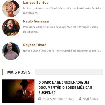
Larisse Santos
Mulher-preta-cearense, filha de Maria do Carmo.
Assistente Social e
mestra em…
Paulo Gonzaga
Psicólogo e Especialista em Saúde Mental e Atenção Básica
pela Escola…
Rayssa Okoro
Rayssa Okoro (Ada Okoro - nome
igbo
) é
médica
formada pela…
MAIS POSTS
O DIABO NA ENCRUZILHADA: UM
DOCUMENTÁRIO SOBRE MÚSICA E
SUSPENSE
25 de setembro de 2020
Keyti Souza