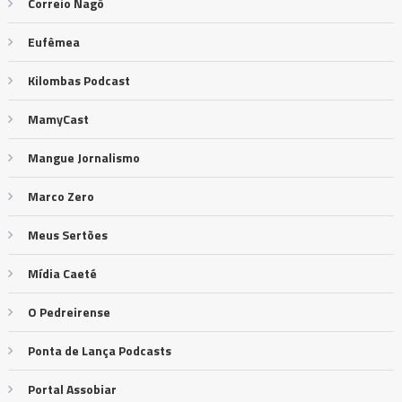
Correio Nagô
Eufêmea
Kilombas Podcast
MamyCast
Mangue Jornalismo
Marco Zero
Meus Sertões
Mídia Caeté
O Pedreirense
Ponta de Lança Podcasts
Portal Assobiar