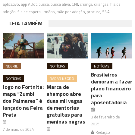
aplicativo
,
app ADot
,
busca
,
busca ativa
,
CNJ
,
criança
,
crianças
,
fila de
adoção
,
fila de espera
,
irmãos
,
mãe por adoção
,
procura
,
SNA
LEIA TAMBÉM
NEGRIL
NOTÍCIAS
NOTÍCIAS
Brasileiros
NOTÍCIAS
RADAR NEGRO
demoram a fazer
Jogo no Fortnite:
Marca de
plano financeiro
mapa “Zumbi
shampoo abre
para
dos Palmares” é
duas mil vagas
aposentadoria
lançado na Feira
de mentorias
Preta
gratuitas para
3 de fevereiro de
meninas negras
2025
7 de maio de 2024
Redação