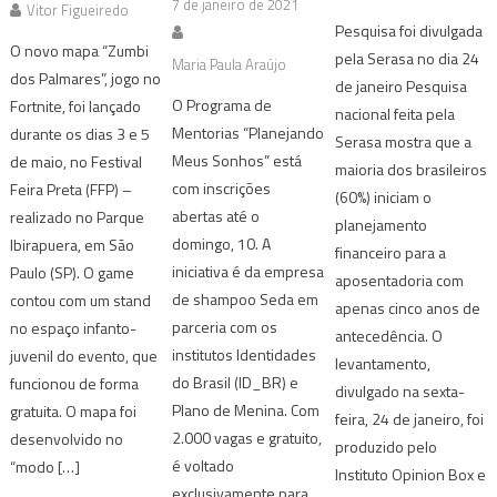
7 de janeiro de 2021
Vitor Figueiredo
Pesquisa foi divulgada
O novo mapa “Zumbi
pela Serasa no dia 24
Maria Paula Araújo
dos Palmares”, jogo no
de janeiro Pesquisa
O Programa de
Fortnite, foi lançado
nacional feita pela
Mentorias “Planejando
durante os dias 3 e 5
Serasa mostra que a
Meus Sonhos” está
de maio, no Festival
maioria dos brasileiros
com inscrições
Feira Preta (FFP) –
(60%) iniciam o
abertas até o
realizado no Parque
planejamento
domingo, 10. A
Ibirapuera, em São
financeiro para a
iniciativa é da empresa
Paulo (SP). O game
aposentadoria com
de shampoo Seda em
contou com um stand
apenas cinco anos de
parceria com os
no espaço infanto-
antecedência. O
institutos Identidades
juvenil do evento, que
levantamento,
do Brasil (ID_BR) e
funcionou de forma
divulgado na sexta-
Plano de Menina. Com
gratuita. O mapa foi
feira, 24 de janeiro, foi
2.000 vagas e gratuito,
desenvolvido no
produzido pelo
é voltado
“modo […]
Instituto Opinion Box e
exclusivamente para