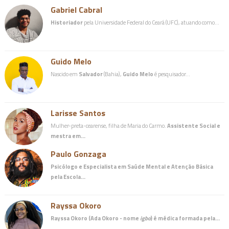
Gabriel Cabral
Historiador
pela Universidade Federal do Ceará (UFC), atuando como…
Guido Melo
Nascido em
Salvador
(Bahia),
Guido Melo
é pesquisador…
Larisse Santos
Mulher-preta-cearense, filha de Maria do Carmo.
Assistente Social e
mestra em…
Paulo Gonzaga
Psicólogo e Especialista em Saúde Mental e Atenção Básica
pela Escola…
Rayssa Okoro
Rayssa Okoro (Ada Okoro - nome
igbo
) é
médica
formada pela…