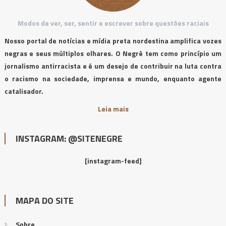
Modos de ver, ser, sentir e escrever sobre questões raciais
Nosso portal de notícias e mídia preta nordestina amplifica vozes
negras e seus múltiplos olhares. O Negrê tem como princípio um
jornalismo antirracista e é um desejo de contribuir na luta contra
o racismo na sociedade, imprensa e mundo, enquanto agente
catalisador.
Leia mais
INSTAGRAM: @SITENEGRE
[instagram-feed]
MAPA DO SITE
Sobre