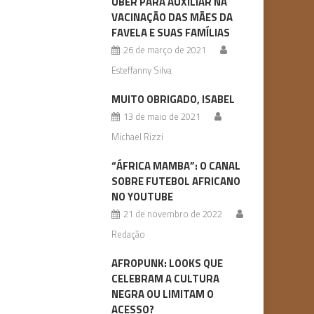
UBER PARA AUXILIAR NA
VACINAÇÃO DAS MÃES DA
FAVELA E SUAS FAMÍLIAS
26 de março de 2021
Esteffanny Silva
MUITO OBRIGADO, ISABEL
13 de maio de 2021
Michael Rizzi
“ÁFRICA MAMBA”: O CANAL
SOBRE FUTEBOL AFRICANO
NO YOUTUBE
21 de novembro de 2022
Redação
AFROPUNK: LOOKS QUE
CELEBRAM A CULTURA
NEGRA OU LIMITAM O
ACESSO?