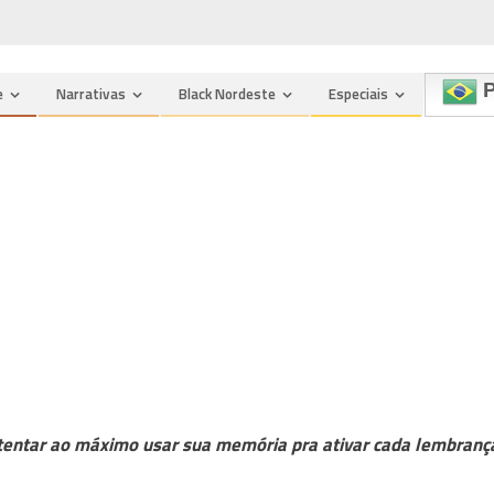
P
e
Narrativas
Black Nordeste
Especiais
 e tentar ao máximo usar sua memória pra ativar cada lembranç