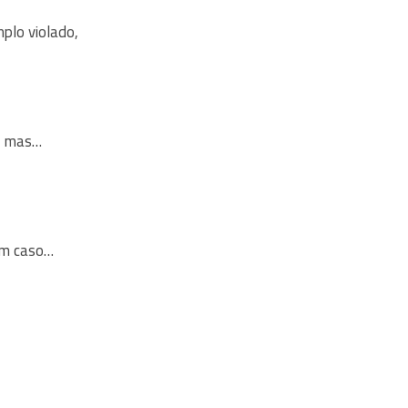
plo violado,
o, mas…
um caso…