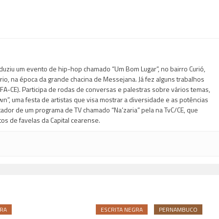
duziu um evento de hip-hop chamado “Um Bom Lugar”, no bairro Curió,
io, na época da grande chacina de Messejana. Já fez alguns trabalhos
FA-CE). Participa de rodas de conversas e palestras sobre vários temas,
n”, uma festa de artistas que visa mostrar a diversidade e as potências
ntador de um programa de TV chamado “Na’zaria” pela na TvC/CE, que
os de favelas da Capital cearense.
GRA
ESCRITA NEGRA
PERNAMBUCO