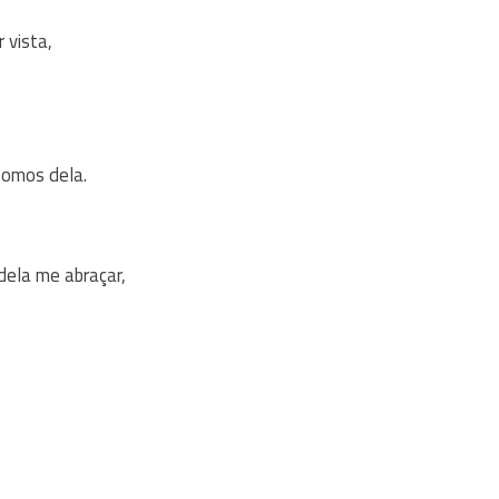
 vista,
somos dela.
 dela me abraçar,