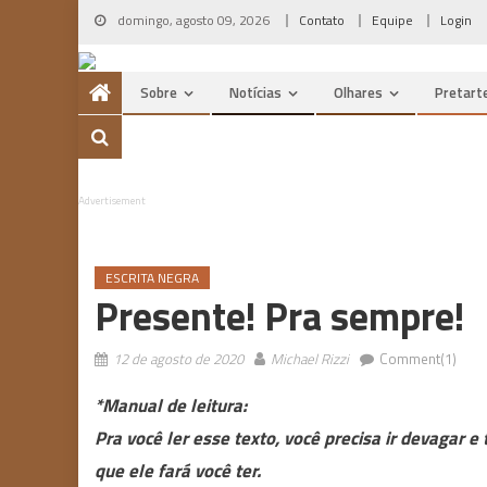
Skip
domingo, agosto 09, 2026
Contato
Equipe
Login
to
content
Sobre
Notícias
Olhares
Pretart
Advertisement
ESCRITA NEGRA
Presente! Pra sempre!
12 de agosto de 2020
Michael Rizzi
Comment(1)
*Manual de leitura:
Pra você ler esse texto, você precisa ir devagar
que ele fará você ter.