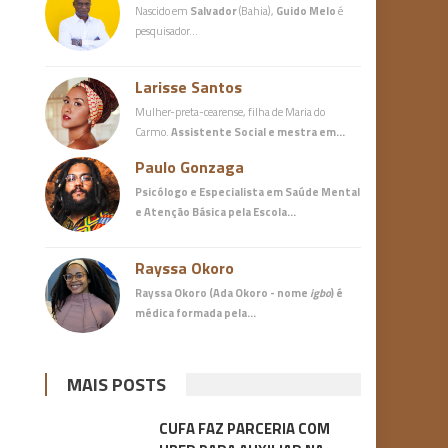
Nascido em
Salvador
(Bahia),
Guido Melo
é
pesquisador…
Larisse Santos
Mulher-preta-cearense, filha de Maria do
Carmo.
Assistente Social e mestra em…
Paulo Gonzaga
Psicólogo e Especialista em Saúde Mental
e Atenção Básica
pela Escola…
Rayssa Okoro
Rayssa Okoro (Ada Okoro - nome
igbo
) é
médica
formada pela…
MAIS POSTS
CUFA FAZ PARCERIA COM