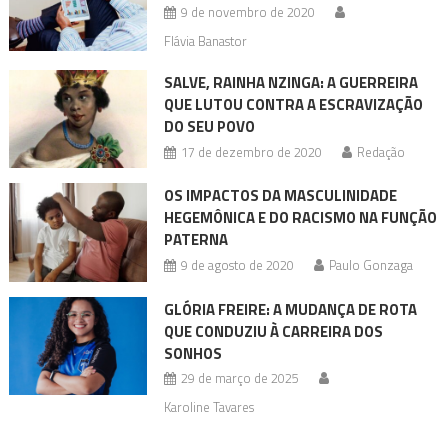
9 de novembro de 2020
Flávia Banastor
SALVE, RAINHA NZINGA: A GUERREIRA
QUE LUTOU CONTRA A ESCRAVIZAÇÃO
DO SEU POVO
17 de dezembro de 2020
Redação
OS IMPACTOS DA MASCULINIDADE
HEGEMÔNICA E DO RACISMO NA FUNÇÃO
PATERNA
9 de agosto de 2020
Paulo Gonzaga
GLÓRIA FREIRE: A MUDANÇA DE ROTA
QUE CONDUZIU À CARREIRA DOS
SONHOS
29 de março de 2025
Karoline Tavares