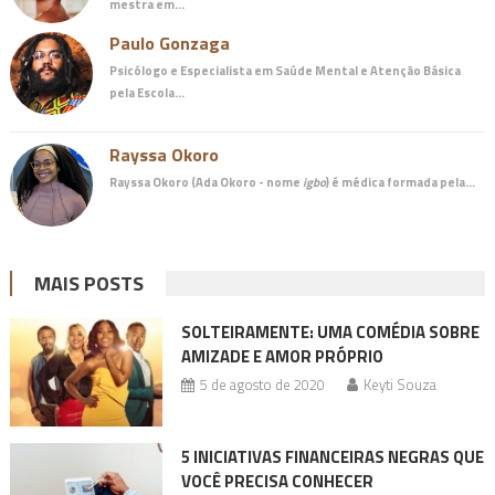
mestra em…
Paulo Gonzaga
Psicólogo e Especialista em Saúde Mental e Atenção Básica
pela Escola…
Rayssa Okoro
Rayssa Okoro (Ada Okoro - nome
igbo
) é
médica
formada pela…
MAIS POSTS
SOLTEIRAMENTE: UMA COMÉDIA SOBRE
AMIZADE E AMOR PRÓPRIO
5 de agosto de 2020
Keyti Souza
5 INICIATIVAS FINANCEIRAS NEGRAS QUE
VOCÊ PRECISA CONHECER