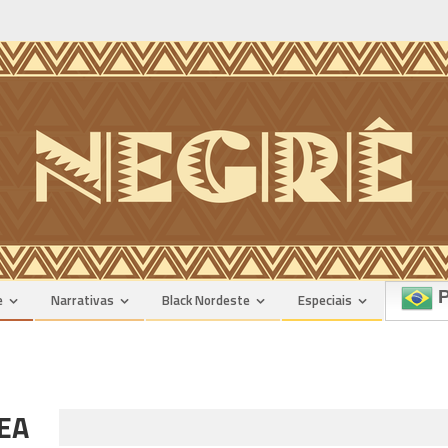
P
e
Narrativas
Black Nordeste
Especiais
EA