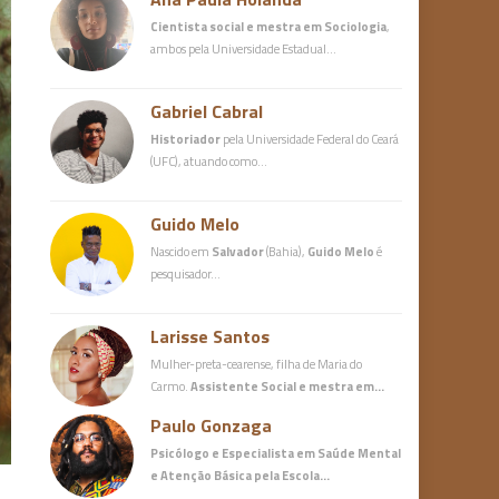
Cientista social e mestra em Sociologia
,
ambos pela Universidade Estadual…
Gabriel Cabral
Historiador
pela Universidade Federal do Ceará
(UFC), atuando como…
Guido Melo
Nascido em
Salvador
(Bahia),
Guido Melo
é
pesquisador…
Larisse Santos
Mulher-preta-cearense, filha de Maria do
Carmo.
Assistente Social e mestra em…
Paulo Gonzaga
Psicólogo e Especialista em Saúde Mental
e Atenção Básica
pela Escola…