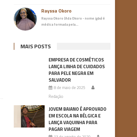
Rayssa Okoro
Rayssa Okoro (Ada Okoro - nome
igbo
) é
médica
formada pela…
MAIS POSTS
EMPRESA DE COSMÉTICOS
LANÇA LINHA DE CUIDADOS
PARA PELE NEGRA EM
SALVADOR
8 de maio de 2025
Redação
JOVEM BAIANO É APROVADO
EM ESCOLA NA BÉLGICA E
LANÇA VAQUINHA PARA
PAGAR VIAGEM
13 de agosto de 2020