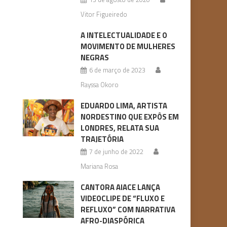
Vitor Figueiredo
A INTELECTUALIDADE E O
MOVIMENTO DE MULHERES
NEGRAS
6 de março de 2023
Rayssa Okoro
EDUARDO LIMA, ARTISTA
NORDESTINO QUE EXPÔS EM
LONDRES, RELATA SUA
TRAJETÓRIA
7 de junho de 2022
Mariana Rosa
CANTORA AIACE LANÇA
VIDEOCLIPE DE “FLUXO E
REFLUXO” COM NARRATIVA
AFRO-DIASPÓRICA