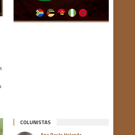
s
a
COLUNISTAS
Ana Paula Holanda