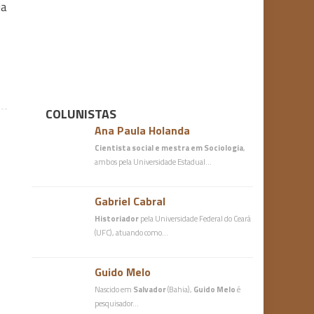
ia
COLUNISTAS
Ana Paula Holanda
Cientista social e mestra em Sociologia
,
ambos pela Universidade Estadual…
Gabriel Cabral
Historiador
pela Universidade Federal do Ceará
(UFC), atuando como…
Guido Melo
Nascido em
Salvador
(Bahia),
Guido Melo
é
pesquisador…