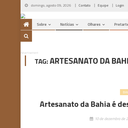
Skip
domingo, agosto 09, 2026
Contato
Equipe
Login
to
content
Sobre
Notícias
Olhares
Pretart
Advertisement
ARTESANATO DA BAH
TAG:
BA
Artesanato da Bahia é d
10 de dezembro de 