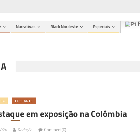
P
e
Narrativas
Black Nordeste
Especiais
IA
HIA
PRETARTE
estaque em exposição na Colômbia
2024
Redação
Comment(0)