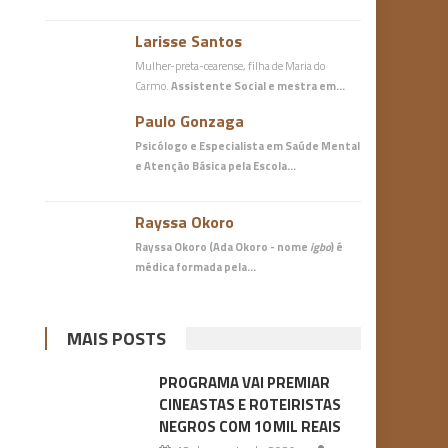
Larisse Santos
Mulher-preta-cearense, filha de Maria do
Carmo.
Assistente Social e mestra em…
Paulo Gonzaga
Psicólogo e Especialista em Saúde Mental
e Atenção Básica
pela Escola…
Rayssa Okoro
Rayssa Okoro (Ada Okoro - nome
igbo
) é
médica
formada pela…
MAIS POSTS
PROGRAMA VAI PREMIAR
CINEASTAS E ROTEIRISTAS
NEGROS COM 10 MIL REAIS