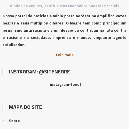
Modos de ver, ser, sentir e escrever sobre questões raciais
Nosso portal de notícias e mídia preta nordestina amplifica vozes
negras e seus múltiplos olhares. O Negrê tem como princípio um
jornalismo antirracista e é um desejo de contribuir na luta contra
o racismo na sociedade, imprensa e mundo, enquanto agente
catalisador.
Leia mais
INSTAGRAM: @SITENEGRE
[instagram-feed]
MAPA DO SITE
Sobre