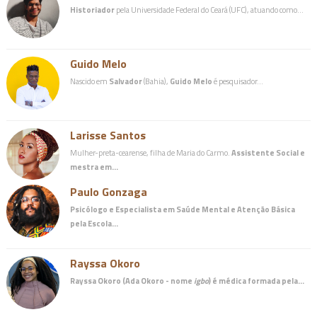
Historiador
pela Universidade Federal do Ceará (UFC), atuando como…
Guido Melo
Nascido em
Salvador
(Bahia),
Guido Melo
é pesquisador…
Larisse Santos
Mulher-preta-cearense, filha de Maria do Carmo.
Assistente Social e
mestra em…
Paulo Gonzaga
Psicólogo e Especialista em Saúde Mental e Atenção Básica
pela Escola…
Rayssa Okoro
Rayssa Okoro (Ada Okoro - nome
igbo
) é
médica
formada pela…