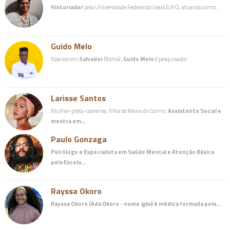
Historiador
pela Universidade Federal do Ceará (UFC), atuando como…
Guido Melo
Nascido em
Salvador
(Bahia),
Guido Melo
é pesquisador…
Larisse Santos
Mulher-preta-cearense, filha de Maria do Carmo.
Assistente Social e
mestra em…
Paulo Gonzaga
Psicólogo e Especialista em Saúde Mental e Atenção Básica
pela Escola…
Rayssa Okoro
Rayssa Okoro (Ada Okoro - nome
igbo
) é
médica
formada pela…