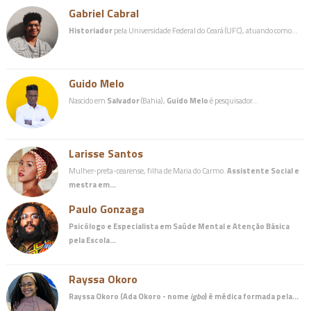
Gabriel Cabral
Historiador
pela Universidade Federal do Ceará (UFC), atuando como…
Guido Melo
Nascido em
Salvador
(Bahia),
Guido Melo
é pesquisador…
Larisse Santos
Mulher-preta-cearense, filha de Maria do Carmo.
Assistente Social e
mestra em…
Paulo Gonzaga
Psicólogo e Especialista em Saúde Mental e Atenção Básica
pela Escola…
Rayssa Okoro
Rayssa Okoro (Ada Okoro - nome
igbo
) é
médica
formada pela…