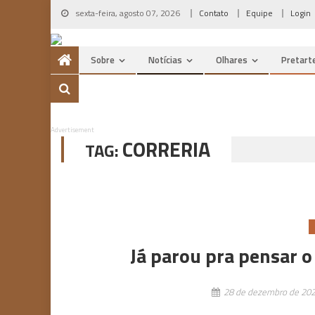
Skip
sexta-feira, agosto 07, 2026
Contato
Equipe
Login
to
content
Sobre
Notícias
Olhares
Pretart
Advertisement
CORRERIA
TAG:
Já parou pra pensar o
28 de dezembro de 20