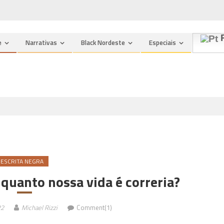
P
e
Narrativas
Black Nordeste
Especiais
ESCRITA NEGRA
 quanto nossa vida é correria?
22
Michael Rizzi
Comment(1)