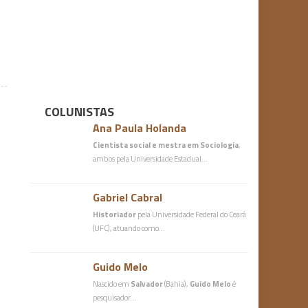
COLUNISTAS
Ana Paula Holanda
Cientista social e mestra em Sociologia
,
ambos pela Universidade Estadual…
Gabriel Cabral
Historiador
pela Universidade Federal do Ceará
(UFC), atuando como…
Guido Melo
Nascido em
Salvador
(Bahia),
Guido Melo
é
pesquisador…