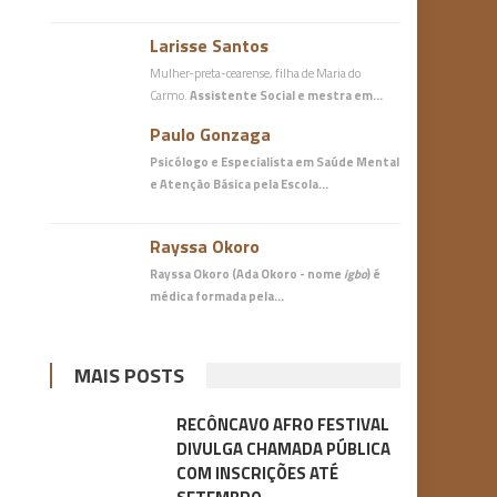
Larisse Santos
Mulher-preta-cearense, filha de Maria do
Carmo.
Assistente Social e mestra em…
Paulo Gonzaga
Psicólogo e Especialista em Saúde Mental
e Atenção Básica
pela Escola…
Rayssa Okoro
Rayssa Okoro (Ada Okoro - nome
igbo
) é
médica
formada pela…
MAIS POSTS
RECÔNCAVO AFRO FESTIVAL
DIVULGA CHAMADA PÚBLICA
COM INSCRIÇÕES ATÉ