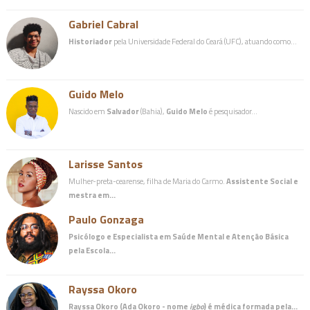
Gabriel Cabral
Historiador
pela Universidade Federal do Ceará (UFC), atuando como…
Guido Melo
Nascido em
Salvador
(Bahia),
Guido Melo
é pesquisador…
Larisse Santos
Mulher-preta-cearense, filha de Maria do Carmo.
Assistente Social e
mestra em…
Paulo Gonzaga
Psicólogo e Especialista em Saúde Mental e Atenção Básica
pela Escola…
Rayssa Okoro
Rayssa Okoro (Ada Okoro - nome
igbo
) é
médica
formada pela…