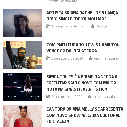
Beatriz Nascimento
ARTISTA BAIANA RACHEL REIS LANÇA
NOVO SINGLE “DEIXA MOLHAR”
17 de janeiro de 2025
Redação
COM PNEU FURADO, LEWIS HAMILTON
VENCE GP DA INGLATERRA
2 de agosto de 2020
Karoline Tavares
SIMONE BILES É A PRIMEIRA NEGRA A
EXECUTAR SALTO NOVO COM MAIOR
NOTA NA GINÁSTICA ARTÍSTICA
24 de maio de 2021
Larissa Carvalho
CANTORA BAIANA MELLY SE APRESENTA
COM NOVO SHOW NA CAIXA CULTURAL
FORTALEZA