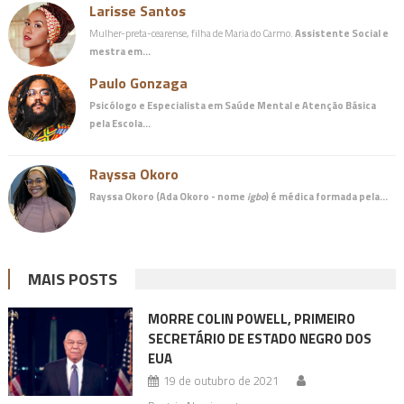
Larisse Santos
Mulher-preta-cearense, filha de Maria do Carmo.
Assistente Social e
mestra em…
Paulo Gonzaga
Psicólogo e Especialista em Saúde Mental e Atenção Básica
pela Escola…
Rayssa Okoro
Rayssa Okoro (Ada Okoro - nome
igbo
) é
médica
formada pela…
MAIS POSTS
MORRE COLIN POWELL, PRIMEIRO
SECRETÁRIO DE ESTADO NEGRO DOS
EUA
19 de outubro de 2021