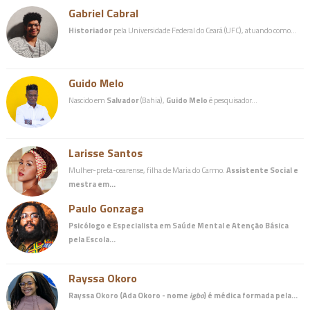
Gabriel Cabral
Historiador
pela Universidade Federal do Ceará (UFC), atuando como…
Guido Melo
Nascido em
Salvador
(Bahia),
Guido Melo
é pesquisador…
Larisse Santos
Mulher-preta-cearense, filha de Maria do Carmo.
Assistente Social e
mestra em…
Paulo Gonzaga
Psicólogo e Especialista em Saúde Mental e Atenção Básica
pela Escola…
Rayssa Okoro
Rayssa Okoro (Ada Okoro - nome
igbo
) é
médica
formada pela…