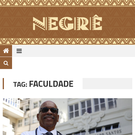
Skip
to
content
FACULDADE
TAG: