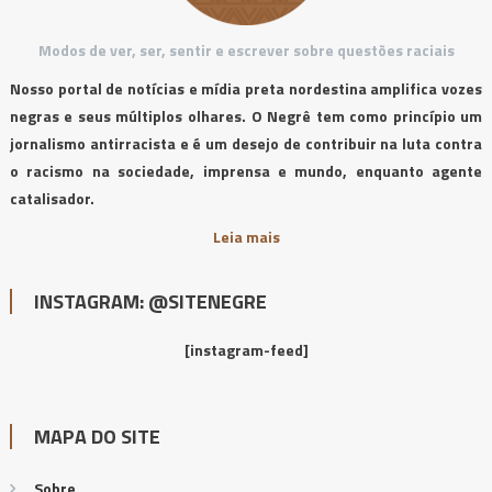
Modos de ver, ser, sentir e escrever sobre questões raciais
Nosso portal de notícias e mídia preta nordestina amplifica vozes
negras e seus múltiplos olhares. O Negrê tem como princípio um
jornalismo antirracista e é um desejo de contribuir na luta contra
o racismo na sociedade, imprensa e mundo, enquanto agente
catalisador.
Leia mais
INSTAGRAM: @SITENEGRE
[instagram-feed]
MAPA DO SITE
Sobre