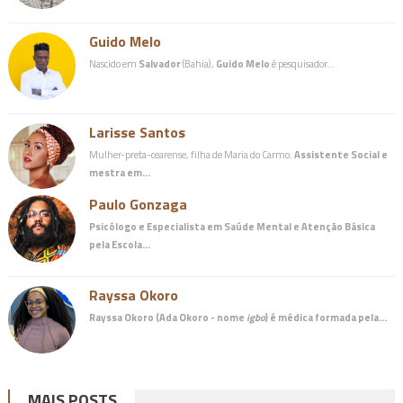
Guido Melo
Nascido em
Salvador
(Bahia),
Guido Melo
é pesquisador…
Larisse Santos
Mulher-preta-cearense, filha de Maria do Carmo.
Assistente Social e
mestra em…
Paulo Gonzaga
Psicólogo e Especialista em Saúde Mental e Atenção Básica
pela Escola…
Rayssa Okoro
Rayssa Okoro (Ada Okoro - nome
igbo
) é
médica
formada pela…
MAIS POSTS