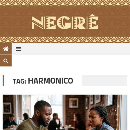
Skip
to
content
HARMONICO
TAG: