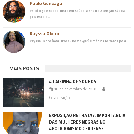
Paulo Gonzaga
Psicólogo e Especialista em Saúde Mental e Atenção Básica
pela Escola…
Rayssa Okoro
Rayssa Okoro (Ada Okoro - nome
igbo
) é
médica
formada pela…
MAIS POSTS
A CAIXINHA DE SONHOS
18 de novembro de 2020
Colaboração
EXPOSIÇÃO RETRATA A IMPORTÂNCIA
DAS MULHERES NEGRAS NO
ABOLICIONISMO CEARENSE