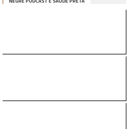
NEGRÊ PODCAST E SAÚDE PRETA