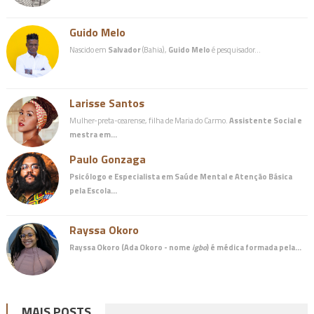
Guido Melo
Nascido em
Salvador
(Bahia),
Guido Melo
é pesquisador…
Larisse Santos
Mulher-preta-cearense, filha de Maria do Carmo.
Assistente Social e
mestra em…
Paulo Gonzaga
Psicólogo e Especialista em Saúde Mental e Atenção Básica
pela Escola…
Rayssa Okoro
Rayssa Okoro (Ada Okoro - nome
igbo
) é
médica
formada pela…
MAIS POSTS