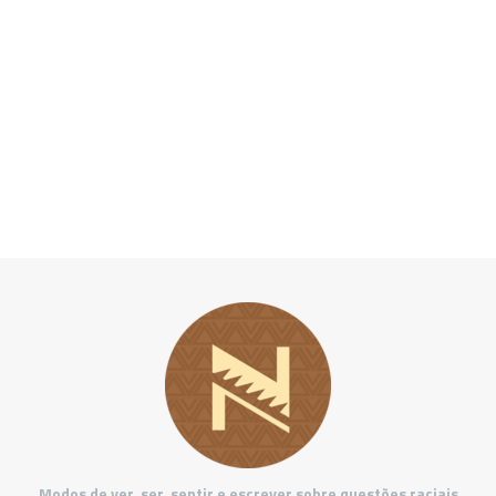
Modos de ver, ser, sentir e escrever sobre questões raciais