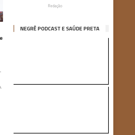
Redação
NEGRÊ PODCAST E SAÚDE PRETA
ue
-
,
.