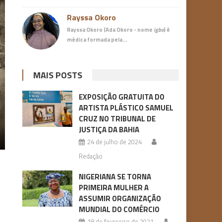
Rayssa Okoro
Rayssa Okoro (Ada Okoro - nome
igbo
) é
médica
formada pela…
MAIS POSTS
EXPOSIÇÃO GRATUITA DO
ARTISTA PLÁSTICO SAMUEL
CRUZ NO TRIBUNAL DE
JUSTIÇA DA BAHIA
24 de julho de 2024
Redação
NIGERIANA SE TORNA
PRIMEIRA MULHER A
ASSUMIR ORGANIZAÇÃO
MUNDIAL DO COMÉRCIO
18 de fevereiro de 2021