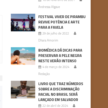
Andressa Algave
FESTIVAL VIVER DE PIRAMBU
REVIVE POTÊNCIA E ARTE
PARA A FAVELA
29 de julho de 2022
Dhara Amorim
BIOMÉDICA DÁ DICAS PARA
PRESERVAR A PELE NEGRA
NESTE VERÃO INTENSO
4 de março de 2024
Redação
LIVRO QUE TRAZ NÚMEROS
SOBRE A DISCRIMINAÇÃO
RACIAL NO BRASIL SERÁ
LANÇADO EM SALVADOR
22 de abril de 2024