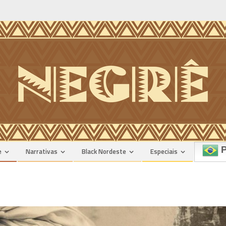
n
P
e
Narrativas
Black Nordeste
Especiais