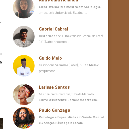
Cientista social e mestra em Sociologia
,
ambos pela Universidade Estadual…
-
Gabriel Cabral
Historiador
pela Universidade Federal do Ceará
(UFC), atuando como…
o
Guido Melo
e
Nascido em
Salvador
(Bahia),
Guido Melo
é
pesquisador…
Larisse Santos
Mulher-preta-cearense, filha de Maria do
Carmo.
Assistente Social e mestra em…
Paulo Gonzaga
Psicólogo e Especialista em Saúde Mental
e Atenção Básica
pela Escola…