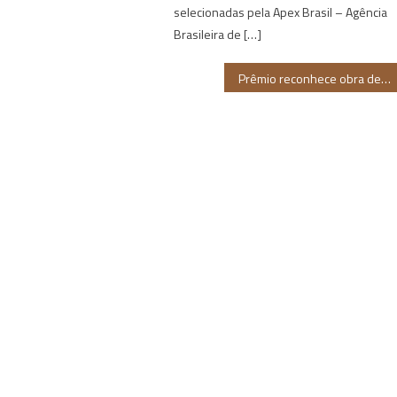
selecionadas pela Apex Brasil – Agência
Brasileira de […]
Prêmio reconhece obra de fotógrafa pernambucana sobre rituais da Jurema