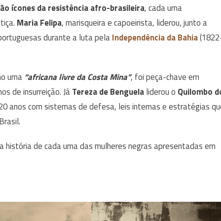
ão ícones da resistência afro-brasileira
, cada uma
tiça.
Maria Felipa
, marisqueira e capoeirista, liderou, junto a
 portuguesas durante a luta pela
Independência da Bahia
(1822
o uma
“africana livre da Costa Mina”
, foi peça-chave em
os de insurreição. Já
Tereza de Benguela
liderou o
Quilombo d
20 anos com sistemas de defesa, leis internas e estratégias qu
rasil.
u a história de cada uma das mulheres negras apresentadas em