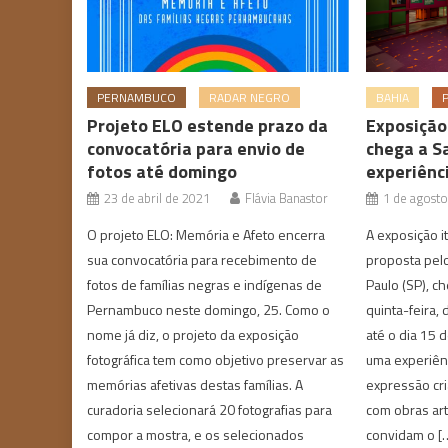
PERNAMBUCO
RADAR NEGRO
BAHIA
Projeto ELO estende prazo da
Exposição
convocatória para envio de
chega a S
fotos até domingo
experiênc
23 de abril de 2021
Flávia Banastor
1 de agost
O projeto ELO: Memória e Afeto encerra
A exposição i
sua convocatória para recebimento de
proposta pel
fotos de famílias negras e indígenas de
Paulo (SP), c
Pernambuco neste domingo, 25. Como o
quinta-feira,
nome já diz, o projeto da exposição
até o dia 15 
fotográfica tem como objetivo preservar as
uma experiênc
memórias afetivas destas famílias. A
expressão cria
curadoria selecionará 20 fotografias para
com obras artí
compor a mostra, e os selecionados
convidam o [