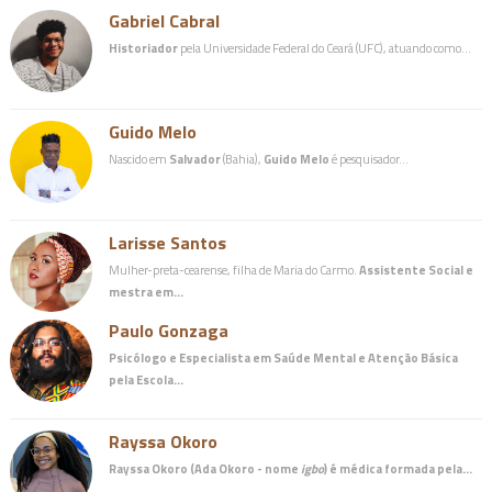
Gabriel Cabral
Historiador
pela Universidade Federal do Ceará (UFC), atuando como…
Guido Melo
Nascido em
Salvador
(Bahia),
Guido Melo
é pesquisador…
Larisse Santos
Mulher-preta-cearense, filha de Maria do Carmo.
Assistente Social e
mestra em…
Paulo Gonzaga
Psicólogo e Especialista em Saúde Mental e Atenção Básica
pela Escola…
Rayssa Okoro
Rayssa Okoro (Ada Okoro - nome
igbo
) é
médica
formada pela…