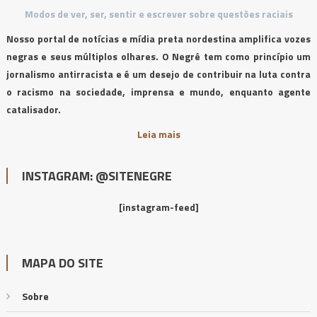
Modos de ver, ser, sentir e escrever sobre questões raciais
Nosso portal de notícias e mídia preta nordestina amplifica vozes
negras e seus múltiplos olhares. O Negrê tem como princípio um
jornalismo antirracista e é um desejo de contribuir na luta contra
o racismo na sociedade, imprensa e mundo, enquanto agente
catalisador.
Leia mais
INSTAGRAM: @SITENEGRE
[instagram-feed]
MAPA DO SITE
Sobre