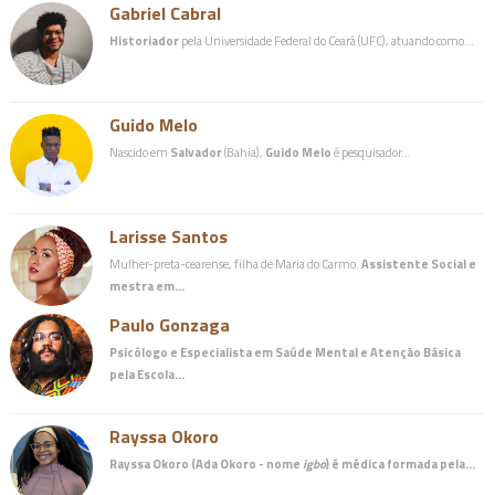
Gabriel Cabral
Historiador
pela Universidade Federal do Ceará (UFC), atuando como…
Guido Melo
Nascido em
Salvador
(Bahia),
Guido Melo
é pesquisador…
Larisse Santos
Mulher-preta-cearense, filha de Maria do Carmo.
Assistente Social e
mestra em…
Paulo Gonzaga
Psicólogo e Especialista em Saúde Mental e Atenção Básica
pela Escola…
Rayssa Okoro
Rayssa Okoro (Ada Okoro - nome
igbo
) é
médica
formada pela…