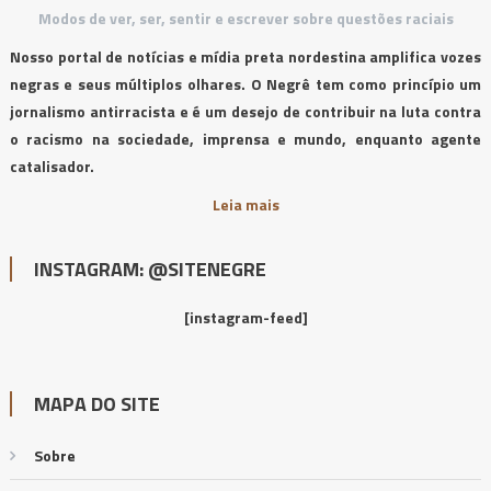
Modos de ver, ser, sentir e escrever sobre questões raciais
Nosso portal de notícias e mídia preta nordestina amplifica vozes
negras e seus múltiplos olhares. O Negrê tem como princípio um
jornalismo antirracista e é um desejo de contribuir na luta contra
o racismo na sociedade, imprensa e mundo, enquanto agente
catalisador.
Leia mais
INSTAGRAM: @SITENEGRE
[instagram-feed]
MAPA DO SITE
Sobre