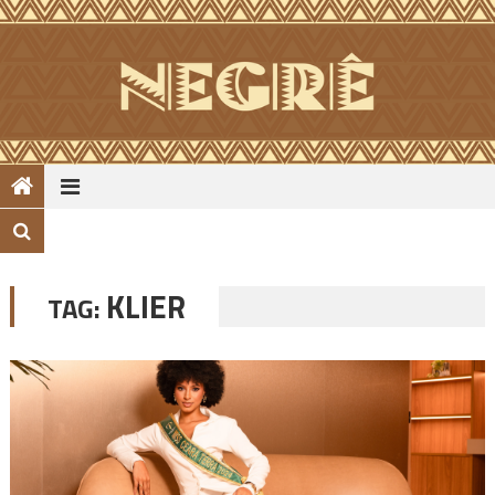
Skip
to
content
KLIER
TAG: